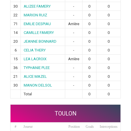
30
ALIZEE FAMERY
-
0
0
22
MARION RUIZ
-
0
0
71
EMILIE DESPIAU
Arrière
0
0
14
CAMILLE FAMERY
-
0
0
20
JEANNE BONNARD
-
0
0
6
CELIA THERY
-
0
0
15
LEA LACROIX
Arrière
0
0
36
TYPHANIE PLEE
-
0
0
21
ALICE MAZEL
-
0
0
30
MANON DELSOL
-
0
0
Total
0
0
TOULON
#
Joueur
Position
Goals
Interceptions