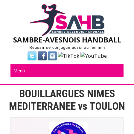
Skip
to
content
SAMBRE-AVESNOIS HANDBALL
Réussir se conjugue aussi au féminin
Menu
BOUILLARGUES NIMES
MEDITERRANEE vs TOULON