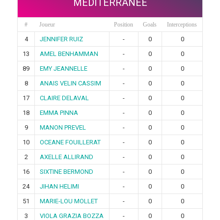
MEDITERRANEE
#
Joueur
Position
Goals
Interceptions
4
JENNIFER RUIZ
-
0
0
13
AMEL BENHAMMAN
-
0
0
89
EMY JEANNELLE
-
0
0
8
ANAIS VELIN CASSIM
-
0
0
17
CLAIRE DELAVAL
-
0
0
18
EMMA PINNA
-
0
0
9
MANON PREVEL
-
0
0
10
OCEANE FOUILLERAT
-
0
0
2
AXELLE ALLIRAND
-
0
0
16
SIXTINE BERMOND
-
0
0
24
JIHAN HELIMI
-
0
0
51
MARIE-LOU MOLLET
-
0
0
3
VIOLA GRAZIA BOZZA
-
0
0