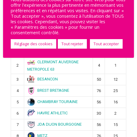
Rechercher
offrir l'expérience la plus pertinente en mémorisant vos
préférences et en répétant vos visites. En cliquant sur «
Tout accepter », vous consentez à l'utilisation de TOUS
les cookies. Cependant, vous pouvez visiter les
Ligue Butagaz 2025-2026
« Paramètres des cookies » pour fournir un
consentement contrôlé.
Pos
Équipe
Pts
Victoires
Réglage des cookies
Tout rejeter
Tout accepter
STELLA SAINT-MAUR
1
4
1
CLERMONT AUVERGNE
2
4
1
METROPOLE 63
BESANCON
3
50
12
BREST BRETAGNE
4
76
25
CHAMBRAY TOURAINE
5
56
16
HAVRE ATHLETIC
6
30
2
JDA DIJON BOURGOGNE
7
56
15
METZ
8
76
25