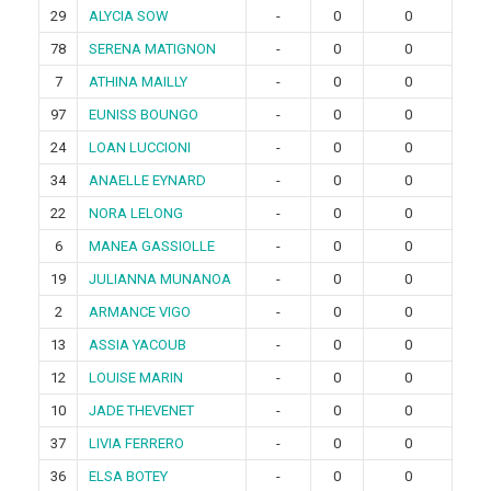
29
ALYCIA SOW
-
0
0
78
SERENA MATIGNON
-
0
0
7
ATHINA MAILLY
-
0
0
97
EUNISS BOUNGO
-
0
0
24
LOAN LUCCIONI
-
0
0
34
ANAELLE EYNARD
-
0
0
22
NORA LELONG
-
0
0
6
MANEA GASSIOLLE
-
0
0
19
JULIANNA MUNANOA
-
0
0
2
ARMANCE VIGO
-
0
0
13
ASSIA YACOUB
-
0
0
12
LOUISE MARIN
-
0
0
10
JADE THEVENET
-
0
0
37
LIVIA FERRERO
-
0
0
36
ELSA BOTEY
-
0
0