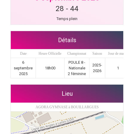
28
-
44
Temps plein
Détails
Date
Heure Officielle
Championnat
Saison
Jour de match
6
POULE 8 -
2025-
septembre
18h00
Nationale
1
2026
2025
2 féminine
Lieu
AGORA GYMNASE à BOUILLARGUES