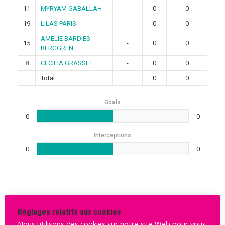
11
MYRYAM GABALLAH
-
0
0
19
LILAS PARIS
-
0
0
AMELIE BARDIES-
15
-
0
0
BERGGREN
8
CECILIA GRASSET
-
0
0
Total
0
0
Goals
0
0
Interceptions
0
0
Rechercher
Réglages relatifs aux cookies
Nous utilisons des cookies sur notre site Web pour vous