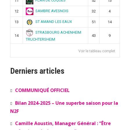
PLAN DE CUQUES
11
52
13
SAMBRE AVESNOIS
12
32
4
ST AMAND LES EAUX
13
51
14
STRASBOURG ACHENHEIM
14
43
9
TRUCHTERSHEIM
Voir le tableau complet
Derniers articles
COMMUNIQUÉ OFFICIEL
Bilan 2024-2025 – Une superbe saison pour la
N2F
Camille Aoustin, Manager Général : “Être