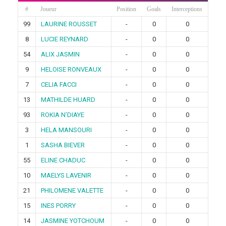
#
Joueur
Position
Goals
Interceptions
99
LAURINE ROUSSET
-
0
0
8
LUCIE REYNARD
-
0
0
54
ALIX JASMIN
-
0
0
9
HELOISE RONVEAUX
-
0
0
7
CELIA FACCI
-
0
0
13
MATHILDE HUARD
-
0
0
93
ROKIA N’DIAYE
-
0
0
3
HELA MANSOURI
-
0
0
1
SASHA BIEVER
-
0
0
55
ELINE CHADUC
-
0
0
10
MAELYS LAVENIR
-
0
0
21
PHILOMENE VALETTE
-
0
0
15
INES PORRY
-
0
0
14
JASMINE YOTCHOUM
-
0
0