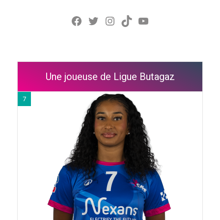
Facebook
Twitter
Instagram
TikTok
YouTube
Une joueuse de Ligue Butagaz
7