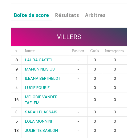
Boîte de score
Résultats
Arbitres
VILLERS
#
Joueur
Position
Goals
Interceptions
8
LAURA CASTEL
-
0
0
9
MANON NEISIUS
-
0
0
1
ILEANA BERTHELOT
-
0
0
4
LUCIE POURIE
-
0
0
MELODIE VANDER-
16
-
0
0
TAELEM
3
SARAH PLASSAIS
-
0
0
5
LOLA MONNINI
-
0
0
18
JULIETTE BABLON
-
0
0