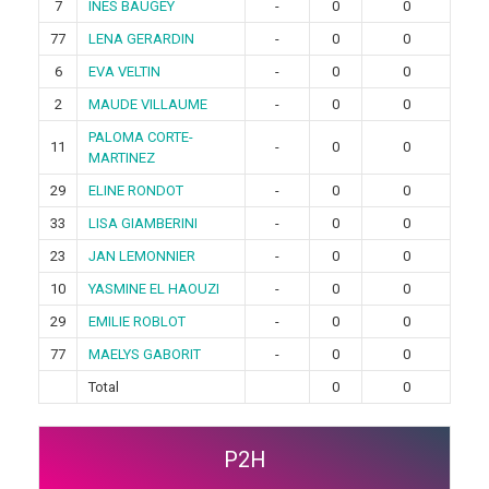
7
INES BAUGEY
-
0
0
77
LENA GERARDIN
-
0
0
6
EVA VELTIN
-
0
0
2
MAUDE VILLAUME
-
0
0
PALOMA CORTE-
11
-
0
0
MARTINEZ
29
ELINE RONDOT
-
0
0
33
LISA GIAMBERINI
-
0
0
23
JAN LEMONNIER
-
0
0
10
YASMINE EL HAOUZI
-
0
0
29
EMILIE ROBLOT
-
0
0
77
MAELYS GABORIT
-
0
0
Total
0
0
P2H