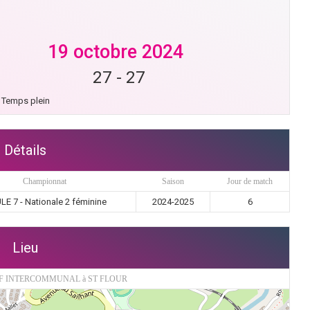
19 octobre 2024
27
-
27
Temps plein
Détails
Championnat
Saison
Jour de match
LE 7 - Nationale 2 féminine
2024-2025
6
Lieu
F INTERCOMMUNAL à ST FLOUR