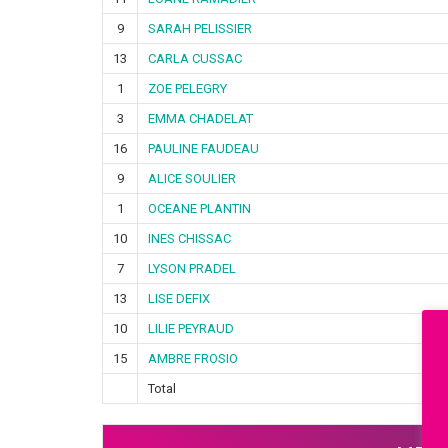
9
SARAH PELISSIER
13
CARLA CUSSAC
1
ZOE PELEGRY
3
EMMA CHADELAT
16
PAULINE FAUDEAU
9
ALICE SOULIER
1
OCEANE PLANTIN
10
INES CHISSAC
7
LYSON PRADEL
13
LISE DEFIX
10
LILIE PEYRAUD
15
AMBRE FROSIO
Total