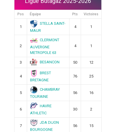
Ligue Butagaz 2025-2026
Pos
Équipe
Pts
Victoires
STELLA SAINT-
1
4
1
MAUR
CLERMONT
2
4
1
AUVERGNE
METROPOLE 63
BESANCON
3
50
12
BREST
4
76
25
BRETAGNE
CHAMBRAY
5
56
16
TOURAINE
HAVRE
6
30
2
ATHLETIC
JDA DIJON
7
56
15
BOURGOGNE