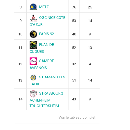
METZ
8
76
25
OGC NICE COTE
9
53
14
D’AZUR
PARIS 92
10
40
9
PLAN DE
11
52
13
CUQUES
SAMBRE
12
32
4
AVESNOIS
ST AMAND LES
13
51
14
EAUX
STRASBOURG
14
43
9
ACHENHEIM
TRUCHTERSHEIM
Voir le tableau complet