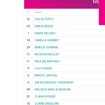
MEND
#
Joueur
12
CHLOE TEFFO
25
EMILIE BESSE
1
MARIE BELARD
18
CAMILLE HERMET
29
AMELIE CUMINAL
17
ALYSSON BOULET
11
PAULINE MATHIEU
9
LOU DUMAS
6
MAILYS JAFFUEL
5
SIA BOURGEOIS–DEGENEVE
99
MELISSA AWU AGBOR-BA
22
CLARA RODIER
10
LOANE ENGELVIN