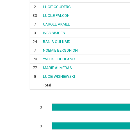
2
LUCIE COUDERC
30
LUCILE FALCON
7
CAROLE AKMEL
3
INES SIMOES
24
RANIA OULKAID
7
NOEMIE BERGONION
78
YVELISE DUBLANC
77
MARIE ALMERAS
8
LUCIE WISNIEWSKI
Total
0
0