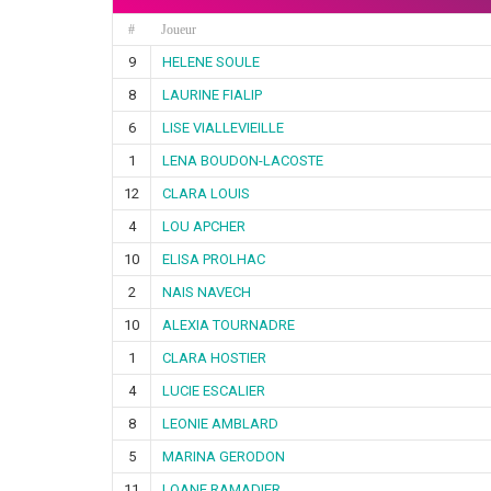
#
Joueur
9
HELENE SOULE
8
LAURINE FIALIP
6
LISE VIALLEVIEILLE
1
LENA BOUDON-LACOSTE
12
CLARA LOUIS
4
LOU APCHER
10
ELISA PROLHAC
2
NAIS NAVECH
10
ALEXIA TOURNADRE
1
CLARA HOSTIER
4
LUCIE ESCALIER
8
LEONIE AMBLARD
5
MARINA GERODON
11
LOANE RAMADIER