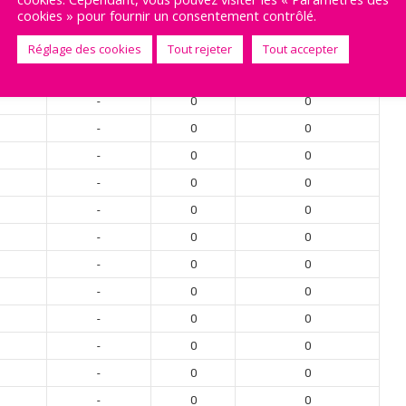
E GEVAUDAN
cookies » pour fournir un consentement contrôlé.
Réglage des cookies
Tout rejeter
Tout accepter
Position
Goals
Interceptions
-
0
0
-
0
0
-
0
0
-
0
0
-
0
0
-
0
0
-
0
0
-
0
0
-
0
0
-
0
0
-
0
0
-
0
0
-
0
0