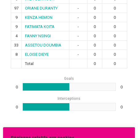
97
ORIANE DURANTY
-
0
0
9
KENZA HEMON
-
0
0
9
FATIMATA KOITA
-
0
0
4
FANNY NSINGI
-
0
0
33
ASSETOU DOUMBIA
-
0
0
8
ELOISE DIEYE
-
0
0
Total
0
0
Goals
0
0
Interceptions
0
0
Réglages relatifs aux cookies