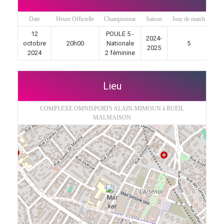
Date
Heure Officielle
Championnat
Saison
Jour de match
12
POULE 5 -
2024-
octobre
20h00
Nationale
5
2025
2024
2 féminine
Lieu
COMPLEXE OMNISPORTS ALAIN-MIMOUN à RUEIL
MALMAISON