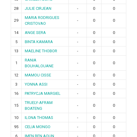
28
JULIE CIRJEAN
-
0
0
MARIA RODRIGUES
29
-
0
0
CRISTOVAO
14
ANGE SERA
-
0
0
5
BINTA KAMARA
-
0
0
13
MAELINE THOBOR
-
0
0
RANIA
1
-
0
0
BOUHALOUANE
12
MAMOU CISSE
-
0
0
3
YONNA ASSI
-
0
0
16
PATRYCJA MARGIEL
-
0
0
TRUELY-AFRAM
15
-
0
0
BOATENG
10
ILONA THOMAS
-
0
0
95
CELIA MONGO
-
0
0
6
IMEN BEN AOUN
-
0
0