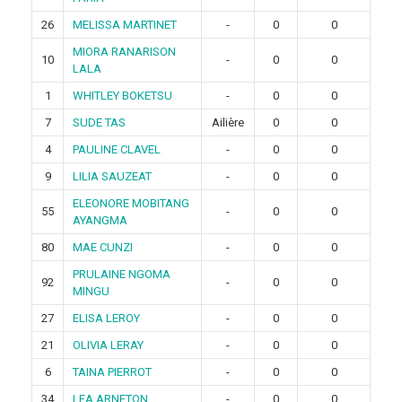
26
MELISSA MARTINET
-
0
0
MIORA RANARISON
10
-
0
0
LALA
1
WHITLEY BOKETSU
-
0
0
7
SUDE TAS
Ailière
0
0
4
PAULINE CLAVEL
-
0
0
9
LILIA SAUZEAT
-
0
0
ELEONORE MOBITANG
55
-
0
0
AYANGMA
80
MAE CUNZI
-
0
0
PRULAINE NGOMA
92
-
0
0
MINGU
27
ELISA LEROY
-
0
0
21
OLIVIA LERAY
-
0
0
6
TAINA PIERROT
-
0
0
34
LEA ARNETON
-
0
0