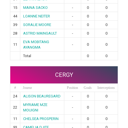
15
MAINA SACKO
-
0
0
44
LOANNE NEITER
-
0
0
39
SORALIE MOORE
-
0
0
28
ASTRID MAINGAULT
-
0
0
EVA MOBITANG
11
-
0
0
AYANGMA
Total
0
0
CERGY
#
Joueur
Position
Goals
Interceptions
24
ALISON BEAUREGARD
-
0
0
MYRIAME MZE
22
-
0
0
MOUIGNI
11
CHELSEA PROSPERIN
-
0
0
93
CAMELIA DJITE
-
0
0