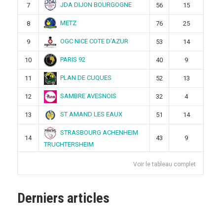
JDA DIJON BOURGOGNE
7
56
15
METZ
8
76
25
OGC NICE COTE D’AZUR
9
53
14
PARIS 92
10
40
9
PLAN DE CUQUES
11
52
13
SAMBRE AVESNOIS
12
32
4
ST AMAND LES EAUX
13
51
14
STRASBOURG ACHENHEIM
14
43
9
TRUCHTERSHEIM
Voir le tableau complet
Derniers articles