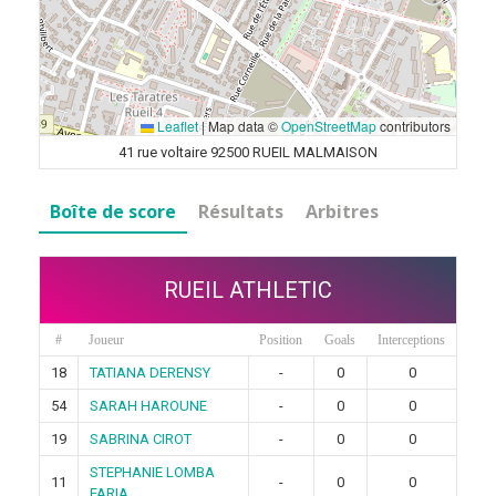
Leaflet
|
Map data ©
OpenStreetMap
contributors
41 rue voltaire 92500 RUEIL MALMAISON
Boîte de score
Résultats
Arbitres
RUEIL ATHLETIC
#
Joueur
Position
Goals
Interceptions
18
TATIANA DERENSY
-
0
0
54
SARAH HAROUNE
-
0
0
19
SABRINA CIROT
-
0
0
STEPHANIE LOMBA
11
-
0
0
FARIA