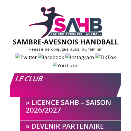
Skip
to
content
SAMBRE-AVESNOIS HANDBALL
Réussir se conjugue aussi au féminin
LE CLUB
LICENCE SAHB – SAISON
2026/2027
DEVENIR PARTENAIRE