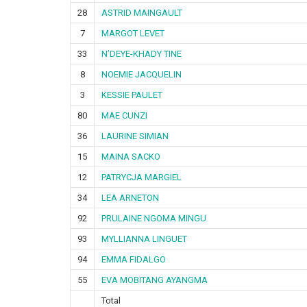
28
ASTRID MAINGAULT
7
MARGOT LEVET
33
N’DEYE-KHADY TINE
8
NOEMIE JACQUELIN
3
KESSIE PAULET
80
MAE CUNZI
36
LAURINE SIMIAN
15
MAINA SACKO
12
PATRYCJA MARGIEL
34
LEA ARNETON
92
PRULAINE NGOMA MINGU
93
MYLLIANNA LINGUET
94
EMMA FIDALGO
55
EVA MOBITANG AYANGMA
Total