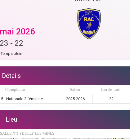
 mai 2026
23
-
22
Temps plein
Détails
Championnat
Saison
Jour de match
5 - Nationale 2 féminine
2025-2026
22
Lieu
ALLE N°1 à BULLY LES MINES