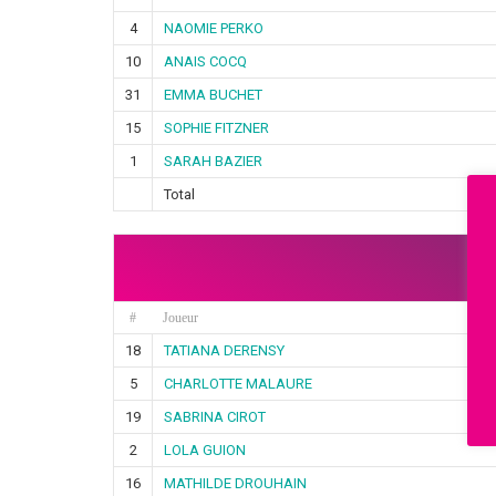
4
NAOMIE PERKO
10
ANAIS COCQ
31
EMMA BUCHET
15
SOPHIE FITZNER
1
SARAH BAZIER
Total
#
Joueur
18
TATIANA DERENSY
5
CHARLOTTE MALAURE
19
SABRINA CIROT
2
LOLA GUION
16
MATHILDE DROUHAIN