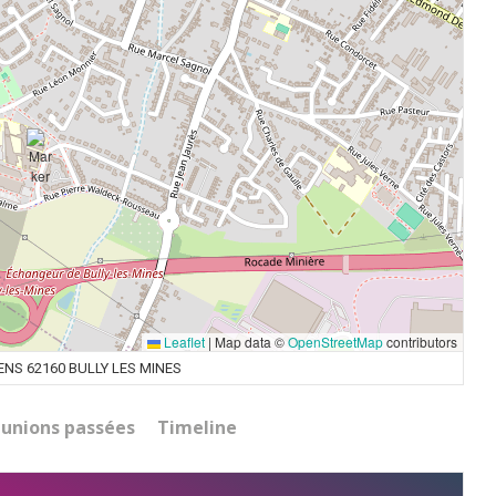
Leaflet
|
Map data ©
OpenStreetMap
contributors
NS 62160 BULLY LES MINES
unions passées
Timeline