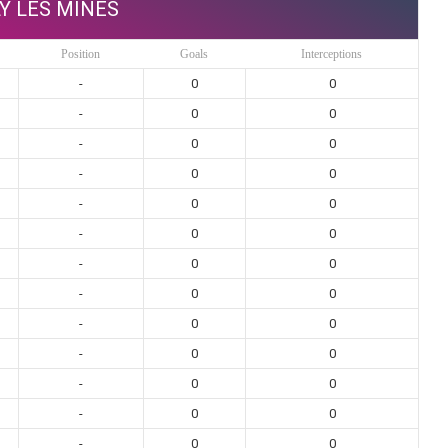
Y LES MINES
Position
Goals
Interceptions
-
0
0
-
0
0
-
0
0
-
0
0
-
0
0
-
0
0
-
0
0
-
0
0
-
0
0
-
0
0
-
0
0
-
0
0
-
0
0