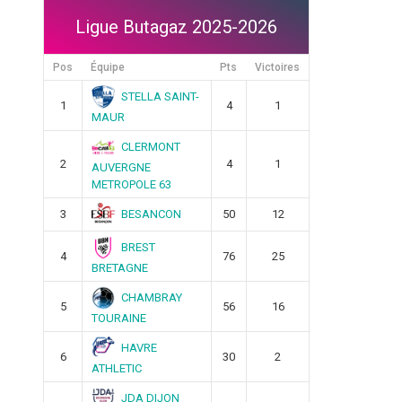
Ligue Butagaz 2025-2026
Pos
Équipe
Pts
Victoires
STELLA SAINT-
1
4
1
MAUR
CLERMONT
2
4
1
AUVERGNE
METROPOLE 63
BESANCON
3
50
12
BREST
4
76
25
BRETAGNE
CHAMBRAY
5
56
16
TOURAINE
HAVRE
6
30
2
ATHLETIC
JDA DIJON