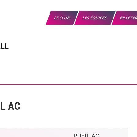
LE CLUB
LES ÉQUIPES
BILLETE
LL
IL AC
RUEIL AC