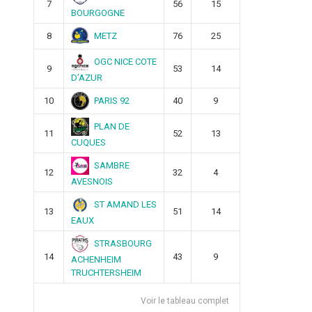
7
56
15
BOURGOGNE
METZ
8
76
25
OGC NICE COTE
9
53
14
D’AZUR
PARIS 92
10
40
9
PLAN DE
11
52
13
CUQUES
SAMBRE
12
32
4
AVESNOIS
ST AMAND LES
13
51
14
EAUX
STRASBOURG
14
43
9
ACHENHEIM
TRUCHTERSHEIM
Voir le tableau complet