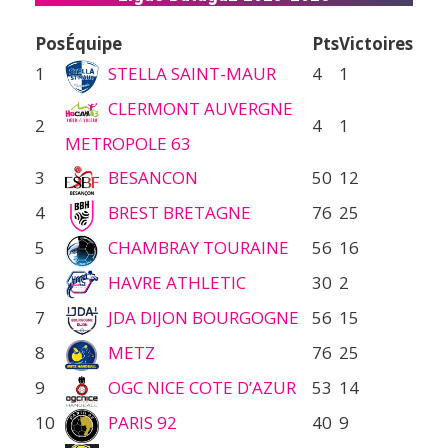
Pos
Équipe
Pts
Victoires
1
STELLA SAINT-MAUR
4
1
CLERMONT AUVERGNE
2
4
1
METROPOLE 63
3
BESANCON
50
12
4
BREST BRETAGNE
76
25
5
CHAMBRAY TOURAINE
56
16
6
HAVRE ATHLETIC
30
2
7
JDA DIJON BOURGOGNE
56
15
8
METZ
76
25
9
OGC NICE COTE D’AZUR
53
14
10
PARIS 92
40
9