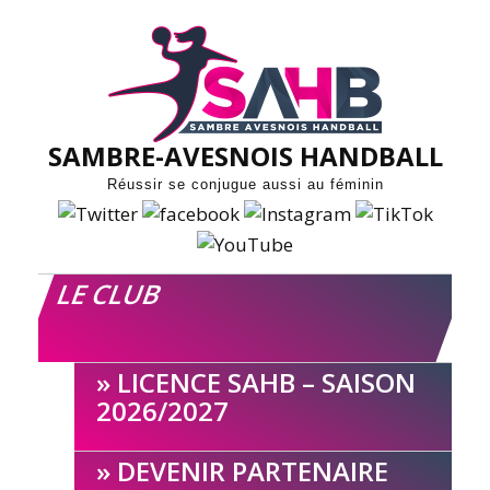
Skip
to
content
SAMBRE-AVESNOIS HANDBALL
Réussir se conjugue aussi au féminin
LE CLUB
LICENCE SAHB – SAISON
2026/2027
DEVENIR PARTENAIRE