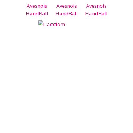
© 2026
Sambre Avesnois HandBall
admin
-
Mentions Légales
-
Politique de
confidentialité
-
Politique relative aux
cookies
Conception et réalisation
au coup de pouce numérique