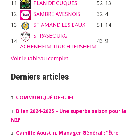
11
PLAN DE CUQUES
52
13
12
SAMBRE AVESNOIS
32
4
13
ST AMAND LES EAUX
51
14
STRASBOURG
14
43
9
ACHENHEIM TRUCHTERSHEIM
Voir le tableau complet
Derniers articles
COMMUNIQUÉ OFFICIEL
Bilan 2024-2025 – Une superbe saison pour la
N2F
Camille Aoustin, Manager Général : “Être