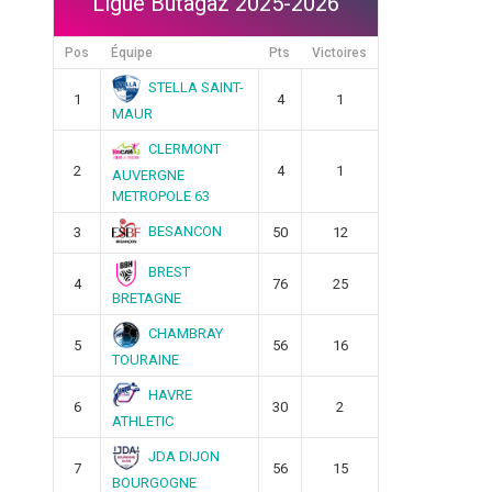
Ligue Butagaz 2025-2026
Pos
Équipe
Pts
Victoires
STELLA SAINT-
1
4
1
MAUR
CLERMONT
2
4
1
AUVERGNE
METROPOLE 63
BESANCON
3
50
12
BREST
4
76
25
BRETAGNE
CHAMBRAY
5
56
16
TOURAINE
HAVRE
6
30
2
ATHLETIC
JDA DIJON
7
56
15
BOURGOGNE