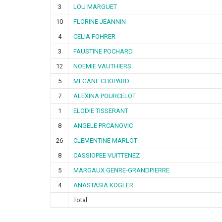
3
LOU MARGUET
10
FLORINE JEANNIN
4
CELIA FOHRER
3
FAUSTINE POCHARD
12
NOEMIE VAUTHIERS
5
MEGANE CHOPARD
7
ALEXINA POURCELOT
1
ELODIE TISSERANT
8
ANGELE PRCANOVIC
26
CLEMENTINE MARLOT
8
CASSIOPEE VUITTENEZ
5
MARGAUX GENRE-GRANDPIERRE
4
ANASTASIA KOGLER
Total