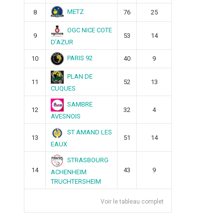
METZ
8
76
25
OGC NICE COTE
9
53
14
D’AZUR
PARIS 92
10
40
9
PLAN DE
11
52
13
CUQUES
SAMBRE
12
32
4
AVESNOIS
ST AMAND LES
13
51
14
EAUX
STRASBOURG
14
43
9
ACHENHEIM
TRUCHTERSHEIM
Voir le tableau complet