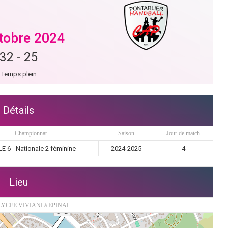
tobre 2024
32
-
25
Temps plein
Détails
Championnat
Saison
Jour de match
E 6 - Nationale 2 féminine
2024-2025
4
Lieu
LYCEE VIVIANI à EPINAL