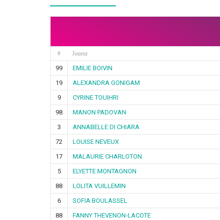
#
Joueur
99
EMILIE BOIVIN
19
ALEXANDRA GONIGAM
9
CYRINE TOUIHRI
98
MANON PADOVAN
3
ANNABELLE DI CHIARA
72
LOUISE NEVEUX
17
MALAURIE CHARLOTON
5
ELYETTE MONTAGNON
88
LOLITA VUILLEMIN
6
SOFIA BOULASSEL
88
FANNY THEVENON-LACOTE