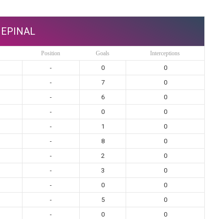
EPINAL
Position
Goals
Interceptions
-
0
0
-
7
0
-
6
0
-
0
0
-
1
0
-
8
0
-
2
0
-
3
0
-
0
0
-
5
0
-
0
0