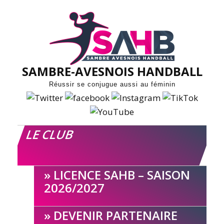
Skip
to
content
SAMBRE-AVESNOIS HANDBALL
Réussir se conjugue aussi au féminin
LE CLUB
LICENCE SAHB – SAISON
2026/2027
DEVENIR PARTENAIRE