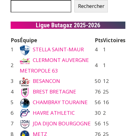
Rechercher
Ligue Butagaz 2025-2026
Pos
Équipe
Pts
Victoires
1
STELLA SAINT-MAUR
4
1
CLERMONT AUVERGNE
2
4
1
METROPOLE 63
3
BESANCON
50
12
4
BREST BRETAGNE
76
25
5
CHAMBRAY TOURAINE
56
16
6
HAVRE ATHLETIC
30
2
7
JDA DIJON BOURGOGNE
56
15
8
METZ
76
25