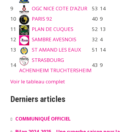
9
OGC NICE COTE D’AZUR
53
14
10
PARIS 92
40
9
11
PLAN DE CUQUES
52
13
12
SAMBRE AVESNOIS
32
4
13
ST AMAND LES EAUX
51
14
STRASBOURG
14
43
9
ACHENHEIM TRUCHTERSHEIM
Voir le tableau complet
Derniers articles
COMMUNIQUÉ OFFICIEL
Bilan 2024-2025 – Une superbe saison pour la