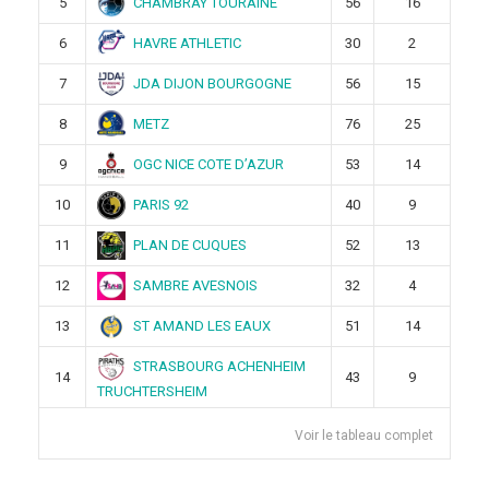
CHAMBRAY TOURAINE
5
56
16
HAVRE ATHLETIC
6
30
2
JDA DIJON BOURGOGNE
7
56
15
METZ
8
76
25
OGC NICE COTE D’AZUR
9
53
14
PARIS 92
10
40
9
PLAN DE CUQUES
11
52
13
SAMBRE AVESNOIS
12
32
4
ST AMAND LES EAUX
13
51
14
STRASBOURG ACHENHEIM
14
43
9
TRUCHTERSHEIM
Voir le tableau complet