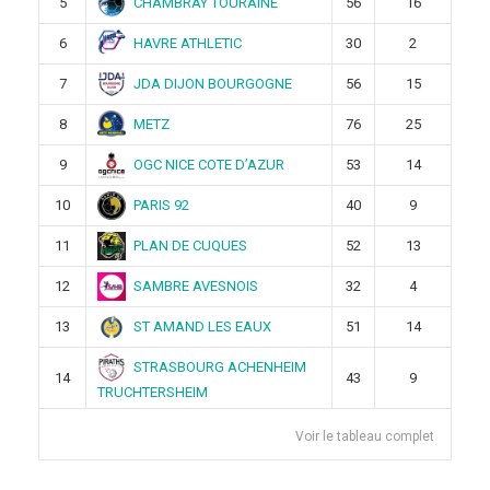
CHAMBRAY TOURAINE
5
56
16
HAVRE ATHLETIC
6
30
2
JDA DIJON BOURGOGNE
7
56
15
METZ
8
76
25
OGC NICE COTE D’AZUR
9
53
14
PARIS 92
10
40
9
PLAN DE CUQUES
11
52
13
SAMBRE AVESNOIS
12
32
4
ST AMAND LES EAUX
13
51
14
STRASBOURG ACHENHEIM
14
43
9
TRUCHTERSHEIM
Voir le tableau complet