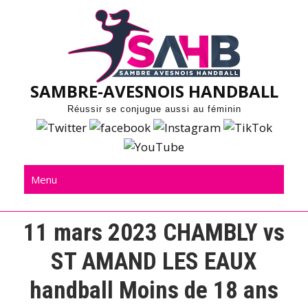
Skip
to
content
SAMBRE-AVESNOIS HANDBALL
Réussir se conjugue aussi au féminin
Menu
11 mars 2023 CHAMBLY vs
ST AMAND LES EAUX
handball Moins de 18 ans