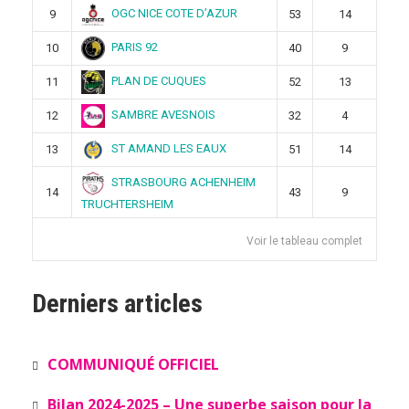
OGC NICE COTE D’AZUR
9
53
14
PARIS 92
10
40
9
PLAN DE CUQUES
11
52
13
SAMBRE AVESNOIS
12
32
4
ST AMAND LES EAUX
13
51
14
STRASBOURG ACHENHEIM
14
43
9
TRUCHTERSHEIM
Voir le tableau complet
Derniers articles
COMMUNIQUÉ OFFICIEL
Bilan 2024-2025 – Une superbe saison pour la