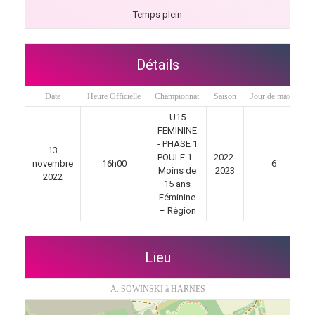
Temps plein
Détails
Date
Heure Officielle
Championnat
Saison
Jour de match
U15
FEMININE
- PHASE 1
13
POULE 1 -
2022-
novembre
16h00
6
Moins de
2023
2022
15 ans
Féminine
– Région
Lieu
A. SOWINSKI à HARNES