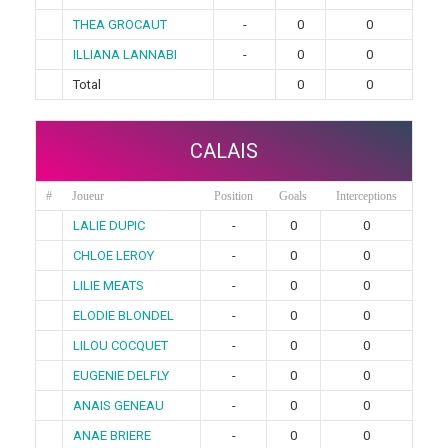
THEA GROCAUT
-
0
0
ILLIANA LANNABI
-
0
0
Total
0
0
CALAIS
#
Joueur
Position
Goals
Interceptions
LALIE DUPIC
-
0
0
CHLOE LEROY
-
0
0
LILIE MEATS
-
0
0
ELODIE BLONDEL
-
0
0
LILOU COCQUET
-
0
0
EUGENIE DELFLY
-
0
0
ANAIS GENEAU
-
0
0
ANAE BRIERE
-
0
0