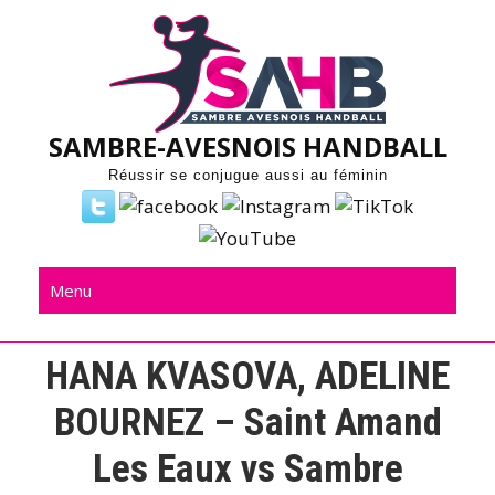
Skip
to
content
SAMBRE-AVESNOIS HANDBALL
Réussir se conjugue aussi au féminin
Menu
HANA KVASOVA, ADELINE
BOURNEZ – Saint Amand
Les Eaux vs Sambre