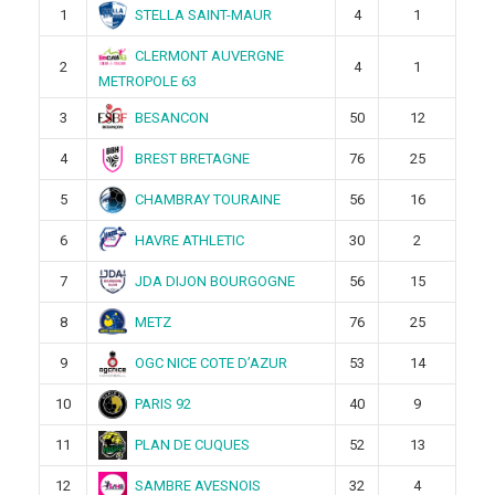
STELLA SAINT-MAUR
1
4
1
CLERMONT AUVERGNE
2
4
1
METROPOLE 63
BESANCON
3
50
12
BREST BRETAGNE
4
76
25
CHAMBRAY TOURAINE
5
56
16
HAVRE ATHLETIC
6
30
2
JDA DIJON BOURGOGNE
7
56
15
METZ
8
76
25
OGC NICE COTE D’AZUR
9
53
14
PARIS 92
10
40
9
PLAN DE CUQUES
11
52
13
SAMBRE AVESNOIS
12
32
4