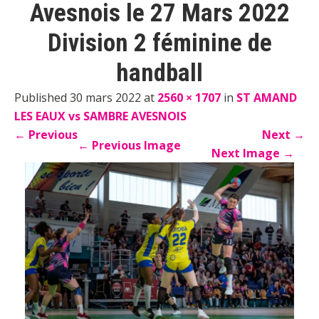
Avesnois le 27 Mars 2022
Division 2 féminine de
handball
Published 30 mars 2022 at
2560 × 1707
in
ST AMAND
LES EAUX vs SAMBRE AVESNOIS
←
Previous
Next
→
←
Previous Image
Next Image
→