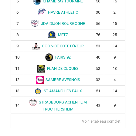
CHAMBRAY TOURAINE
5
56
16
HAVRE ATHLETIC
6
30
2
JDA DIJON BOURGOGNE
7
56
15
METZ
8
76
25
OGC NICE COTE D’AZUR
9
53
14
PARIS 92
10
40
9
PLAN DE CUQUES
11
52
13
SAMBRE AVESNOIS
12
32
4
ST AMAND LES EAUX
13
51
14
STRASBOURG ACHENHEIM
14
43
9
TRUCHTERSHEIM
Voir le tableau complet