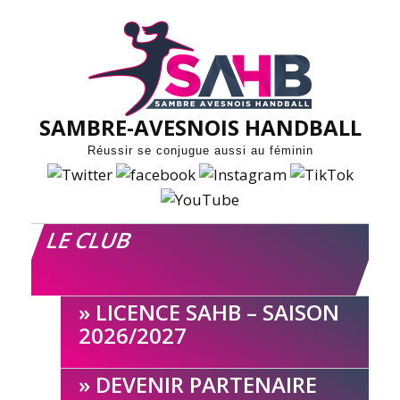
Skip
to
content
SAMBRE-AVESNOIS HANDBALL
Réussir se conjugue aussi au féminin
LE CLUB
LICENCE SAHB – SAISON
2026/2027
DEVENIR PARTENAIRE