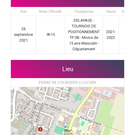
Date
Heure Officielle
Championnat
Saison
Jour de 
DELAYAGE -
TOURNOIS DE
26
POSITIONNEMENT
2021-
septembre
9h15
1
TP 08 - Moins de
2022
2021
15 ans Masculin -
Département
Lieu
PIERRE DE COUBERTIN à CAUDRY