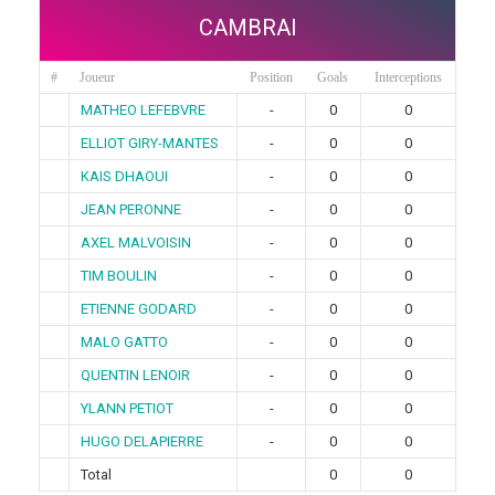
CAMBRAI
#
Joueur
Position
Goals
Interceptions
MATHEO LEFEBVRE
-
0
0
ELLIOT GIRY-MANTES
-
0
0
KAIS DHAOUI
-
0
0
JEAN PERONNE
-
0
0
AXEL MALVOISIN
-
0
0
TIM BOULIN
-
0
0
ETIENNE GODARD
-
0
0
MALO GATTO
-
0
0
QUENTIN LENOIR
-
0
0
YLANN PETIOT
-
0
0
HUGO DELAPIERRE
-
0
0
Total
0
0