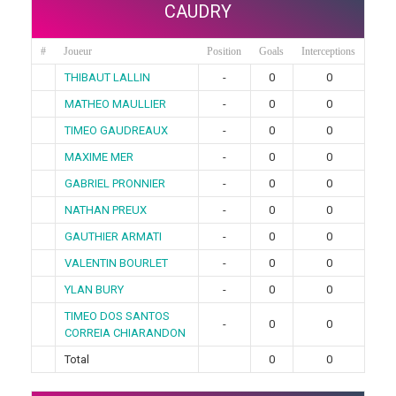
CAUDRY
#
Joueur
Position
Goals
Interceptions
THIBAUT LALLIN
-
0
0
MATHEO MAULLIER
-
0
0
TIMEO GAUDREAUX
-
0
0
MAXIME MER
-
0
0
GABRIEL PRONNIER
-
0
0
NATHAN PREUX
-
0
0
GAUTHIER ARMATI
-
0
0
VALENTIN BOURLET
-
0
0
YLAN BURY
-
0
0
TIMEO DOS SANTOS
-
0
0
CORREIA CHIARANDON
Total
0
0