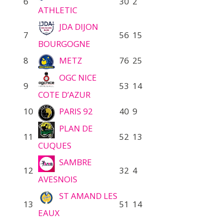
6
30
2
ATHLETIC
JDA DIJON
7
56
15
BOURGOGNE
8
METZ
76
25
OGC NICE
9
53
14
COTE D’AZUR
10
PARIS 92
40
9
PLAN DE
11
52
13
CUQUES
SAMBRE
12
32
4
AVESNOIS
ST AMAND LES
13
51
14
EAUX