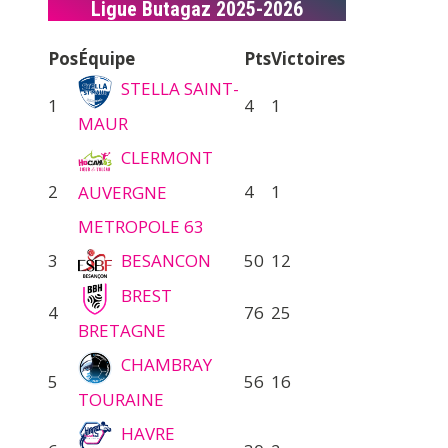
Ligue Butagaz 2025-2026
Pos
Équipe
Pts
Victoires
STELLA SAINT-
1
4
1
MAUR
CLERMONT
2
4
1
AUVERGNE
METROPOLE 63
3
BESANCON
50
12
BREST
4
76
25
BRETAGNE
CHAMBRAY
5
56
16
TOURAINE
HAVRE