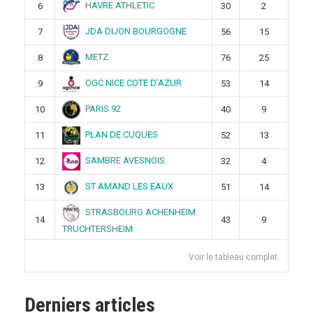
HAVRE ATHLETIC
6
30
2
JDA DIJON BOURGOGNE
7
56
15
METZ
8
76
25
OGC NICE COTE D’AZUR
9
53
14
PARIS 92
10
40
9
PLAN DE CUQUES
11
52
13
SAMBRE AVESNOIS
12
32
4
ST AMAND LES EAUX
13
51
14
STRASBOURG ACHENHEIM
14
43
9
TRUCHTERSHEIM
Voir le tableau complet
Derniers articles