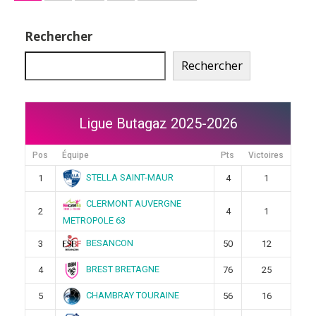
des
publications
Rechercher
Rechercher
Ligue Butagaz 2025-2026
Pos
Équipe
Pts
Victoires
STELLA SAINT-MAUR
1
4
1
CLERMONT AUVERGNE
2
4
1
METROPOLE 63
BESANCON
3
50
12
BREST BRETAGNE
4
76
25
CHAMBRAY TOURAINE
5
56
16