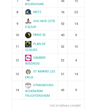
7
56
15
BOURGOGNE
METZ
8
76
25
OGC NICE COTE
9
53
14
D’AZUR
PARIS 92
10
40
9
PLAN DE
11
52
13
CUQUES
SAMBRE
12
32
4
AVESNOIS
ST AMAND LES
13
51
14
EAUX
STRASBOURG
14
43
9
ACHENHEIM
TRUCHTERSHEIM
Voir le tableau complet