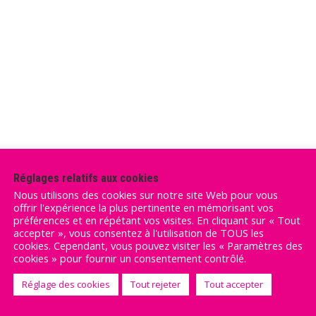
Réglages relatifs aux cookies
Nous utilisons des cookies sur notre site Web pour vous
offrir l'expérience la plus pertinente en mémorisant vos
préférences et en répétant vos visites. En cliquant sur « Tout
accepter », vous consentez à l'utilisation de TOUS les
cookies. Cependant, vous pouvez visiter les « Paramètres des
cookies » pour fournir un consentement contrôlé.
Réglage des cookies
Tout rejeter
Tout accepter