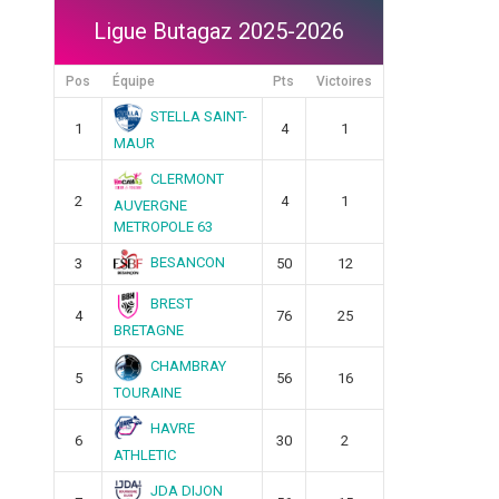
Ligue Butagaz 2025-2026
Pos
Équipe
Pts
Victoires
STELLA SAINT-
1
4
1
MAUR
CLERMONT
2
4
1
AUVERGNE
METROPOLE 63
BESANCON
3
50
12
BREST
4
76
25
BRETAGNE
CHAMBRAY
5
56
16
TOURAINE
HAVRE
6
30
2
ATHLETIC
JDA DIJON