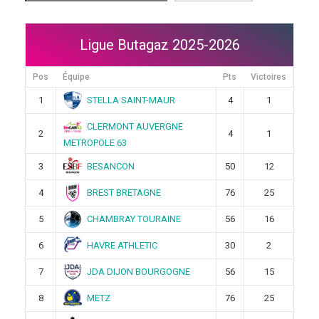
Ligue Butagaz 2025-2026
Pos
Équipe
Pts
Victoires
STELLA SAINT-MAUR
1
4
1
CLERMONT AUVERGNE
2
4
1
METROPOLE 63
BESANCON
3
50
12
BREST BRETAGNE
4
76
25
CHAMBRAY TOURAINE
5
56
16
HAVRE ATHLETIC
6
30
2
JDA DIJON BOURGOGNE
7
56
15
METZ
8
76
25