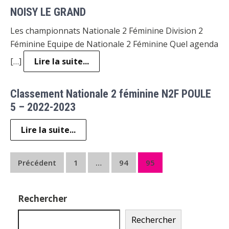
NOISY LE GRAND
Les championnats Nationale 2 Féminine Division 2
Féminine Equipe de Nationale 2 Féminine Quel agenda
[…]
Lire la suite...
Classement Nationale 2 féminine N2F POULE
5 – 2022-2023
Lire la suite...
Pagination
Précédent
1
…
94
95
des
publications
Rechercher
Rechercher