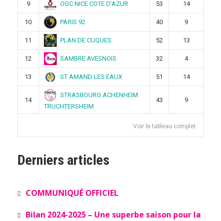
OGC NICE COTE D’AZUR
9
53
14
PARIS 92
10
40
9
PLAN DE CUQUES
11
52
13
SAMBRE AVESNOIS
12
32
4
ST AMAND LES EAUX
13
51
14
STRASBOURG ACHENHEIM
14
43
9
TRUCHTERSHEIM
Voir le tableau complet
Derniers articles
COMMUNIQUÉ OFFICIEL
Bilan 2024-2025 – Une superbe saison pour la