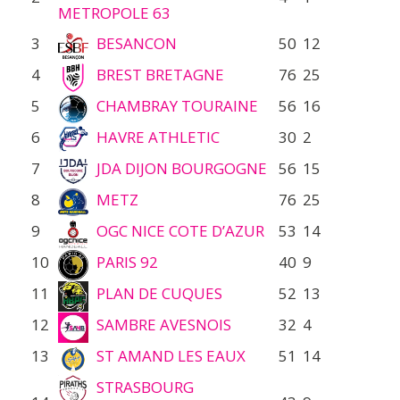
METROPOLE 63
3
BESANCON
50
12
4
BREST BRETAGNE
76
25
5
CHAMBRAY TOURAINE
56
16
6
HAVRE ATHLETIC
30
2
7
JDA DIJON BOURGOGNE
56
15
8
METZ
76
25
9
OGC NICE COTE D’AZUR
53
14
10
PARIS 92
40
9
11
PLAN DE CUQUES
52
13
12
SAMBRE AVESNOIS
32
4
13
ST AMAND LES EAUX
51
14
STRASBOURG