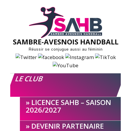
Skip
to
content
SAMBRE-AVESNOIS HANDBALL
Réussir se conjugue aussi au féminin
LE CLUB
LICENCE SAHB – SAISON
2026/2027
DEVENIR PARTENAIRE