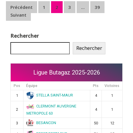
Pagination
Précédent
1
2
3
…
39
Suivant
des
publications
Rechercher
Rechercher
Ligue Butagaz 2025-2026
Pos
Équipe
Pts
Victoires
STELLA SAINT-MAUR
1
4
1
CLERMONT AUVERGNE
2
4
1
METROPOLE 63
BESANCON
3
50
12