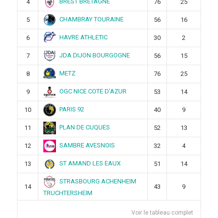
BREST BRETAGNE
4
76
25
CHAMBRAY TOURAINE
5
56
16
HAVRE ATHLETIC
6
30
2
JDA DIJON BOURGOGNE
7
56
15
METZ
8
76
25
OGC NICE COTE D’AZUR
9
53
14
PARIS 92
10
40
9
PLAN DE CUQUES
11
52
13
SAMBRE AVESNOIS
12
32
4
ST AMAND LES EAUX
13
51
14
STRASBOURG ACHENHEIM
14
43
9
TRUCHTERSHEIM
Voir le tableau complet