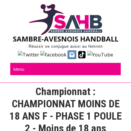
Skip
to
content
SAMBRE-AVESNOIS HANDBALL
Réussir se conjugue aussi au féminin
Menu
Championnat :
CHAMPIONNAT MOINS DE
18 ANS F - PHASE 1 POULE
2 - Moins de 18 ans