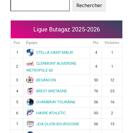
Rechercher
Ligue Butagaz 2025-2026
Pos
Équipe
Pts
Victoires
STELLA SAINT-MAUR
1
4
1
CLERMONT AUVERGNE
2
4
1
METROPOLE 63
BESANCON
3
50
12
BREST BRETAGNE
4
76
25
CHAMBRAY TOURAINE
5
56
16
HAVRE ATHLETIC
6
30
2
JDA DIJON BOURGOGNE
7
56
15