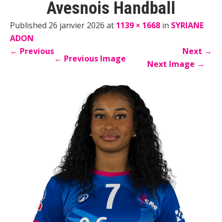
Avesnois Handball
Published 26 janvier 2026 at
1139 × 1668
in
SYRIANE
ADON
←
Previous
Next
→
←
Previous Image
Next Image
→