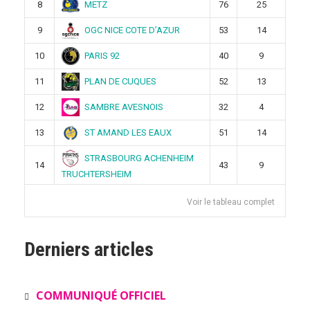
METZ
8
76
25
OGC NICE COTE D’AZUR
9
53
14
PARIS 92
10
40
9
PLAN DE CUQUES
11
52
13
SAMBRE AVESNOIS
12
32
4
ST AMAND LES EAUX
13
51
14
STRASBOURG ACHENHEIM
14
43
9
TRUCHTERSHEIM
Voir le tableau complet
Derniers articles
COMMUNIQUÉ OFFICIEL