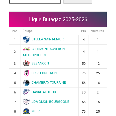
Ligue Butagaz 2025-2026
Pos
Équipe
Pts
Victoires
STELLA SAINT-MAUR
1
4
1
CLERMONT AUVERGNE
2
4
1
METROPOLE 63
BESANCON
3
50
12
BREST BRETAGNE
4
76
25
CHAMBRAY TOURAINE
5
56
16
HAVRE ATHLETIC
6
30
2
JDA DIJON BOURGOGNE
7
56
15
METZ
8
76
25