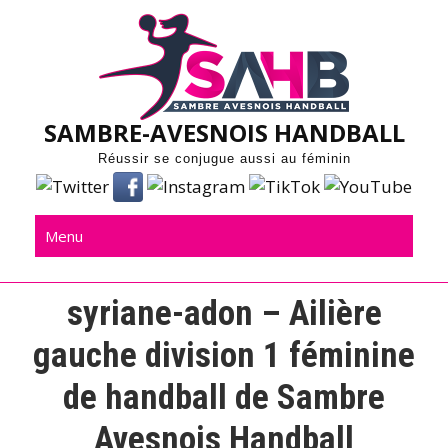
Skip
to
content
SAMBRE-AVESNOIS HANDBALL
Réussir se conjugue aussi au féminin
Menu
syriane-adon – Ailière
gauche division 1 féminine
de handball de Sambre
Avesnois Handball