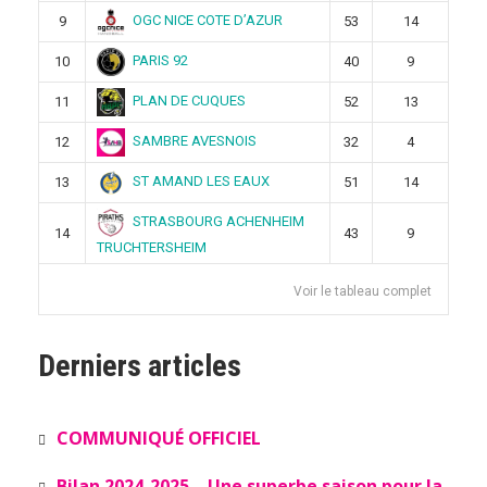
OGC NICE COTE D’AZUR
9
53
14
PARIS 92
10
40
9
PLAN DE CUQUES
11
52
13
SAMBRE AVESNOIS
12
32
4
ST AMAND LES EAUX
13
51
14
STRASBOURG ACHENHEIM
14
43
9
TRUCHTERSHEIM
Voir le tableau complet
Derniers articles
COMMUNIQUÉ OFFICIEL
Bilan 2024-2025 – Une superbe saison pour la