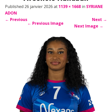
Published 26 janvier 2026 at
1139 × 1668
in
SYRIANE
ADON
←
Previous
Next
→
←
Previous Image
Next Image
→