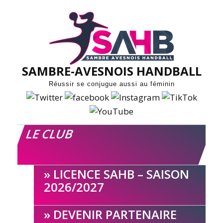
Skip
to
content
SAMBRE-AVESNOIS HANDBALL
Réussir se conjugue aussi au féminin
LE CLUB
LICENCE SAHB – SAISON
2026/2027
DEVENIR PARTENAIRE