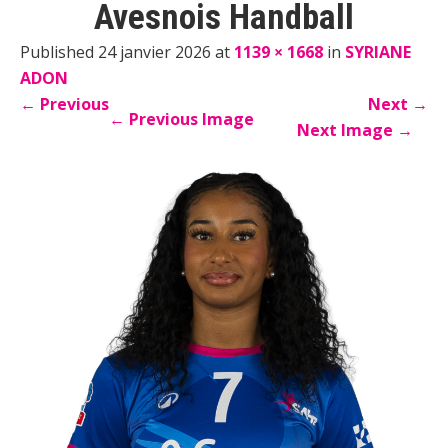
Avesnois Handball
Published 24 janvier 2026 at
1139 × 1668
in
SYRIANE
ADON
←
Previous
Next
→
←
Previous Image
Next Image
→