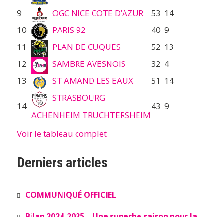
9
OGC NICE COTE D’AZUR
53
14
10
PARIS 92
40
9
11
PLAN DE CUQUES
52
13
12
SAMBRE AVESNOIS
32
4
13
ST AMAND LES EAUX
51
14
STRASBOURG
14
43
9
ACHENHEIM TRUCHTERSHEIM
Voir le tableau complet
Derniers articles
COMMUNIQUÉ OFFICIEL
Bilan 2024-2025 – Une superbe saison pour la