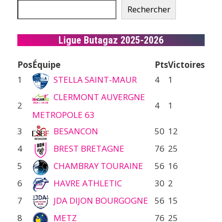
Rechercher
Ligue Butagaz 2025-2026
Pos
Équipe
Pts
Victoires
1
STELLA SAINT-MAUR
4
1
CLERMONT AUVERGNE
2
4
1
METROPOLE 63
3
BESANCON
50
12
4
BREST BRETAGNE
76
25
5
CHAMBRAY TOURAINE
56
16
6
HAVRE ATHLETIC
30
2
7
JDA DIJON BOURGOGNE
56
15
8
METZ
76
25