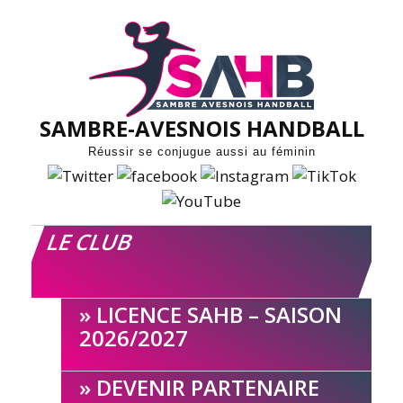
Skip
to
content
SAMBRE-AVESNOIS HANDBALL
Réussir se conjugue aussi au féminin
LE CLUB
LICENCE SAHB – SAISON
2026/2027
DEVENIR PARTENAIRE