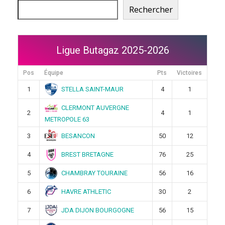
Rechercher
Ligue Butagaz 2025-2026
Pos
Équipe
Pts
Victoires
STELLA SAINT-MAUR
1
4
1
CLERMONT AUVERGNE
2
4
1
METROPOLE 63
BESANCON
3
50
12
BREST BRETAGNE
4
76
25
CHAMBRAY TOURAINE
5
56
16
HAVRE ATHLETIC
6
30
2
JDA DIJON BOURGOGNE
7
56
15