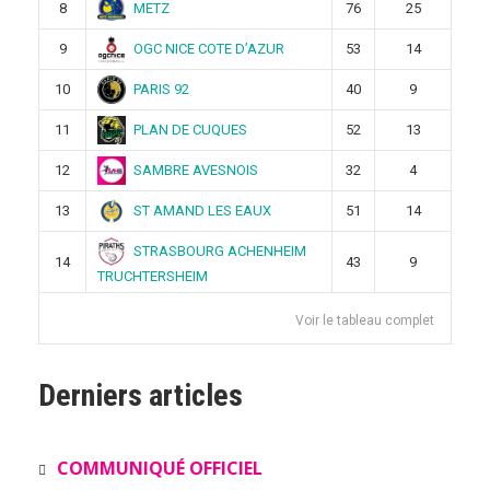
METZ
8
76
25
OGC NICE COTE D’AZUR
9
53
14
PARIS 92
10
40
9
PLAN DE CUQUES
11
52
13
SAMBRE AVESNOIS
12
32
4
ST AMAND LES EAUX
13
51
14
STRASBOURG ACHENHEIM
14
43
9
TRUCHTERSHEIM
Voir le tableau complet
Derniers articles
COMMUNIQUÉ OFFICIEL