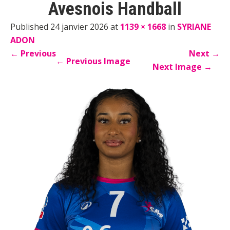
Avesnois Handball
Published 24 janvier 2026 at
1139 × 1668
in
SYRIANE
ADON
←
Previous
Next
→
←
Previous Image
Next Image
→