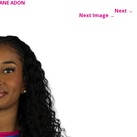
IANE ADON
Next
→
Next Image
→