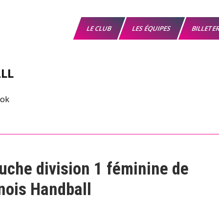
LE CLUB
LES ÉQUIPES
BILLETE
LL
uche division 1 féminine de
nois Handball