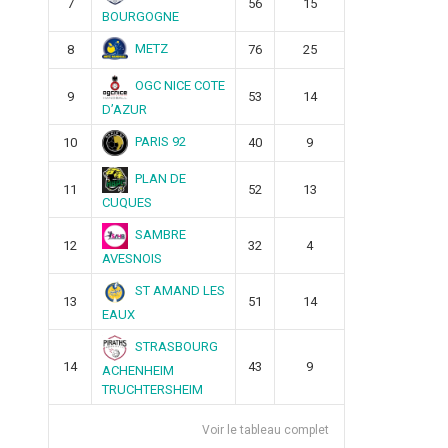
7
56
15
BOURGOGNE
METZ
8
76
25
OGC NICE COTE
9
53
14
D’AZUR
PARIS 92
10
40
9
PLAN DE
11
52
13
CUQUES
SAMBRE
12
32
4
AVESNOIS
ST AMAND LES
13
51
14
EAUX
STRASBOURG
14
43
9
ACHENHEIM
TRUCHTERSHEIM
Voir le tableau complet