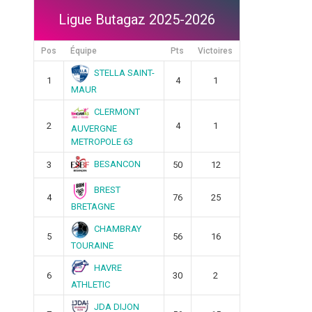
Ligue Butagaz 2025-2026
Pos
Équipe
Pts
Victoires
STELLA SAINT-
1
4
1
MAUR
CLERMONT
2
4
1
AUVERGNE
METROPOLE 63
BESANCON
3
50
12
BREST
4
76
25
BRETAGNE
CHAMBRAY
5
56
16
TOURAINE
HAVRE
6
30
2
ATHLETIC
JDA DIJON