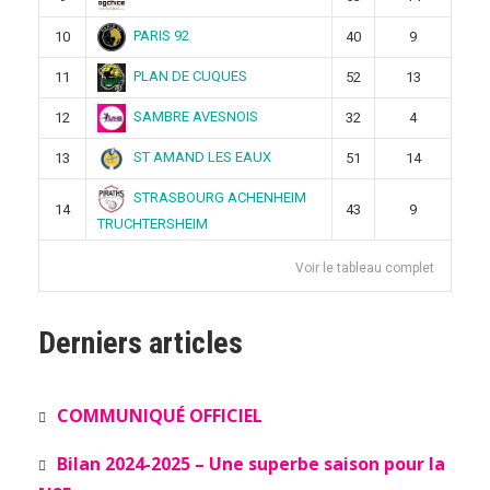
PARIS 92
10
40
9
PLAN DE CUQUES
11
52
13
SAMBRE AVESNOIS
12
32
4
ST AMAND LES EAUX
13
51
14
STRASBOURG ACHENHEIM
14
43
9
TRUCHTERSHEIM
Voir le tableau complet
Derniers articles
COMMUNIQUÉ OFFICIEL
Bilan 2024-2025 – Une superbe saison pour la