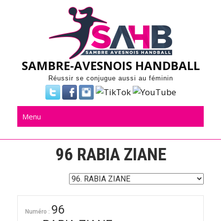
Skip
to
content
SAMBRE-AVESNOIS HANDBALL
Réussir se conjugue aussi au féminin
Menu
96
RABIA ZIANE
96
Numéro :