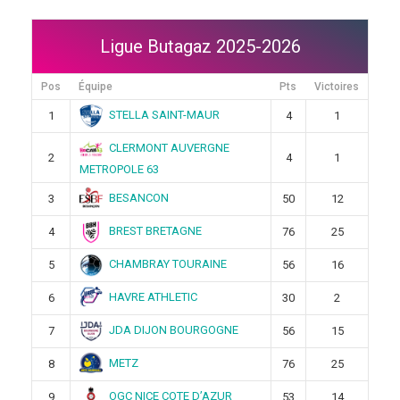
Ligue Butagaz 2025-2026
Pos
Équipe
Pts
Victoires
STELLA SAINT-MAUR
1
4
1
CLERMONT AUVERGNE
2
4
1
METROPOLE 63
BESANCON
3
50
12
BREST BRETAGNE
4
76
25
CHAMBRAY TOURAINE
5
56
16
HAVRE ATHLETIC
6
30
2
JDA DIJON BOURGOGNE
7
56
15
METZ
8
76
25
OGC NICE COTE D’AZUR
9
53
14