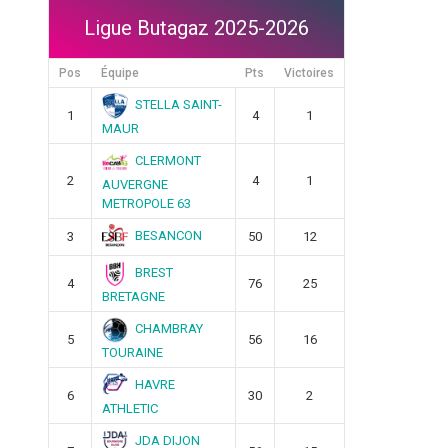
Ligue Butagaz 2025-2026
Pos
Équipe
Pts
Victoires
STELLA SAINT-
1
4
1
MAUR
CLERMONT
2
4
1
AUVERGNE
METROPOLE 63
BESANCON
3
50
12
BREST
4
76
25
BRETAGNE
CHAMBRAY
5
56
16
TOURAINE
HAVRE
6
30
2
ATHLETIC
JDA DIJON