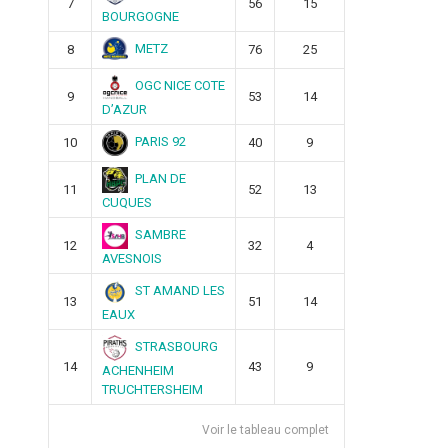
7
56
15
BOURGOGNE
METZ
8
76
25
OGC NICE COTE
9
53
14
D’AZUR
PARIS 92
10
40
9
PLAN DE
11
52
13
CUQUES
SAMBRE
12
32
4
AVESNOIS
ST AMAND LES
13
51
14
EAUX
STRASBOURG
14
43
9
ACHENHEIM
TRUCHTERSHEIM
Voir le tableau complet