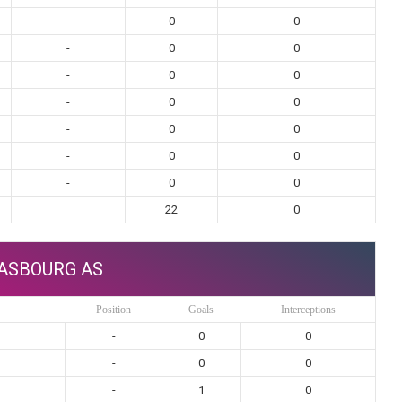
-
0
0
-
0
0
-
0
0
-
0
0
-
0
0
-
0
0
-
0
0
22
0
ASBOURG AS
Position
Goals
Interceptions
-
0
0
-
0
0
-
1
0