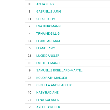
88
ANITA KIENY
3
GABRIELLE JUNG
11
CHLOE REHM
2
EVA BURGMANN
4
TIPHAINE GILLIG
14
FLORIE ADEMAJ
5
LEANE LAMY
23
LUCIE DANSLER
18
ESTHELA MANSET
9
SAMUELLE ROBILLARD-MARTEL
22
KOUDIRATH MADJIDI
12
ORNELLA ANDREACCHIO
10
HABY BADIANE
27
LENA KOLANEK
7
AXELLE GRUBER