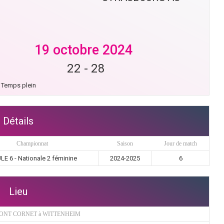
19 octobre 2024
22
-
28
Temps plein
Détails
Championnat
Saison
Jour de match
LE 6 - Nationale 2 féminine
2024-2025
6
Lieu
ONT CORNET à WITTENHEIM