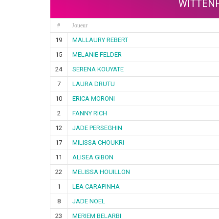
WITTEN
#
Joueur
19
MALLAURY REBERT
15
MELANIE FELDER
24
SERENA KOUYATE
7
LAURA DRUTU
10
ERICA MORONI
2
FANNY RICH
12
JADE PERSEGHIN
17
MILISSA CHOUKRI
11
ALISEA GIBON
22
MELISSA HOUILLON
1
LEA CARAPINHA
8
JADE NOEL
23
MERIEM BELARBI