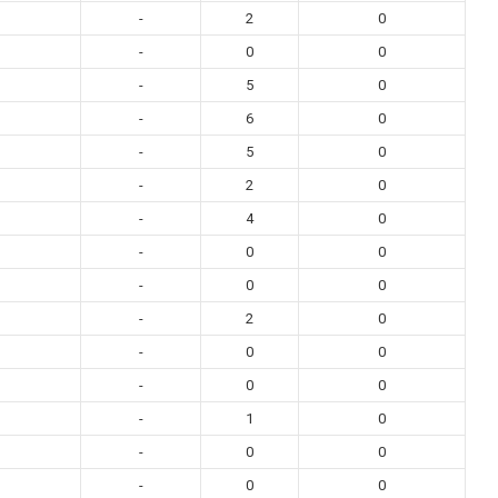
-
2
0
-
0
0
-
5
0
-
6
0
-
5
0
-
2
0
-
4
0
-
0
0
-
0
0
-
2
0
-
0
0
-
0
0
-
1
0
-
0
0
-
0
0