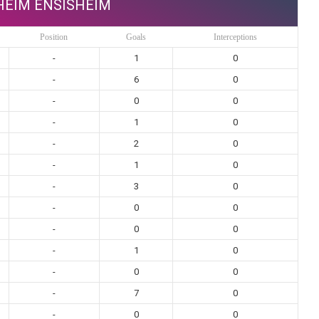
HEIM ENSISHEIM
Position
Goals
Interceptions
-
1
0
-
6
0
-
0
0
-
1
0
-
2
0
-
1
0
-
3
0
-
0
0
-
0
0
-
1
0
-
0
0
-
7
0
-
0
0