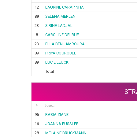
12
LAURINE CARAPINHA
89
SELENA MERLEN
23
SIRINE LADJAL
8
CAROLINE DELRUE
23
ELLA BENHAMROURA
89
PRIYA COUROBLE
89
LUCIE LEUCK
Total
STR
#
Joueur
96
RABIA ZIANE
16
JOANNA FUSSLER
28
MELAINE BRUCKMANN