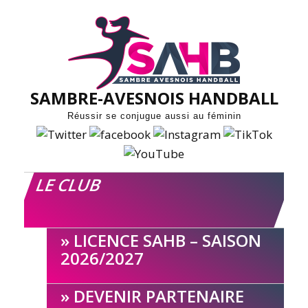
Skip
to
content
SAMBRE-AVESNOIS HANDBALL
Réussir se conjugue aussi au féminin
LE CLUB
LICENCE SAHB – SAISON
2026/2027
DEVENIR PARTENAIRE