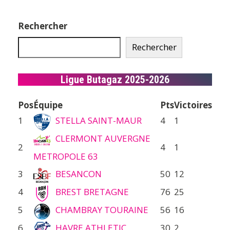
Rechercher
Rechercher
Ligue Butagaz 2025-2026
Pos
Équipe
Pts
Victoires
1
STELLA SAINT-MAUR
4
1
CLERMONT AUVERGNE
2
4
1
METROPOLE 63
3
BESANCON
50
12
4
BREST BRETAGNE
76
25
5
CHAMBRAY TOURAINE
56
16
6
HAVRE ATHLETIC
30
2