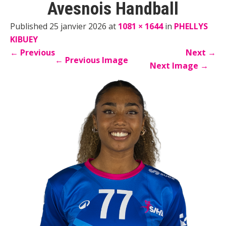
Avesnois Handball
Published 25 janvier 2026 at
1081 × 1644
in
PHELLYS
KIBUEY
←
Previous
Next
→
←
Previous Image
Next Image
→