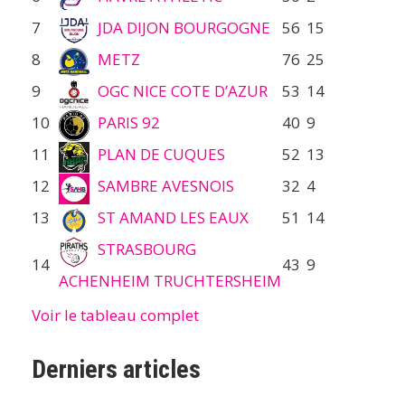
7
JDA DIJON BOURGOGNE
56
15
8
METZ
76
25
9
OGC NICE COTE D’AZUR
53
14
10
PARIS 92
40
9
11
PLAN DE CUQUES
52
13
12
SAMBRE AVESNOIS
32
4
13
ST AMAND LES EAUX
51
14
STRASBOURG
14
43
9
ACHENHEIM TRUCHTERSHEIM
Voir le tableau complet
Derniers articles