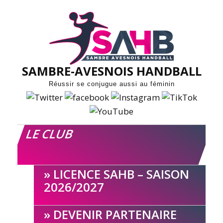
Skip
to
content
SAMBRE-AVESNOIS HANDBALL
Réussir se conjugue aussi au féminin
LE CLUB
LICENCE SAHB – SAISON
2026/2027
DEVENIR PARTENAIRE