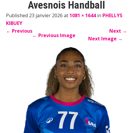
Avesnois Handball
Published 23 janvier 2026 at
1081 × 1644
in
PHELLYS
KIBUEY
←
Previous
Next
→
←
Previous Image
Next Image
→