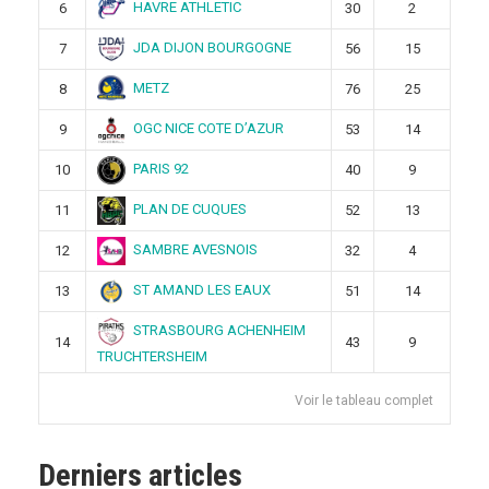
HAVRE ATHLETIC
6
30
2
JDA DIJON BOURGOGNE
7
56
15
METZ
8
76
25
OGC NICE COTE D’AZUR
9
53
14
PARIS 92
10
40
9
PLAN DE CUQUES
11
52
13
SAMBRE AVESNOIS
12
32
4
ST AMAND LES EAUX
13
51
14
STRASBOURG ACHENHEIM
14
43
9
TRUCHTERSHEIM
Voir le tableau complet
Derniers articles