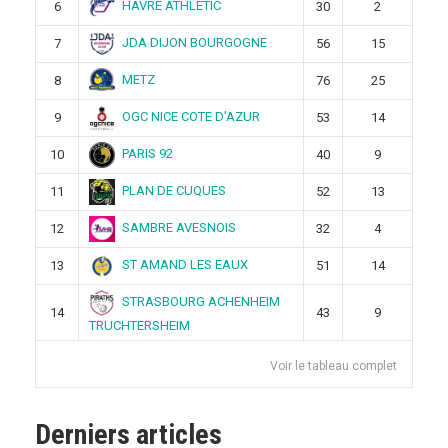
HAVRE ATHLETIC
6
30
2
JDA DIJON BOURGOGNE
7
56
15
METZ
8
76
25
OGC NICE COTE D’AZUR
9
53
14
PARIS 92
10
40
9
PLAN DE CUQUES
11
52
13
SAMBRE AVESNOIS
12
32
4
ST AMAND LES EAUX
13
51
14
STRASBOURG ACHENHEIM
14
43
9
TRUCHTERSHEIM
Voir le tableau complet
Derniers articles