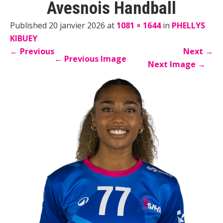
Avesnois Handball
Published 20 janvier 2026 at
1081 × 1644
in
PHELLYS
KIBUEY
←
Previous
Next
→
←
Previous Image
Next Image
→