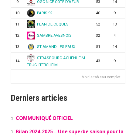
OGC NICE COTE D’AZUR
9
53
14
PARIS 92
10
40
9
PLAN DE CUQUES
11
52
13
SAMBRE AVESNOIS
12
32
4
ST AMAND LES EAUX
13
51
14
STRASBOURG ACHENHEIM
14
43
9
TRUCHTERSHEIM
Voir le tableau complet
Derniers articles
COMMUNIQUÉ OFFICIEL
Bilan 2024-2025 – Une superbe saison pour la