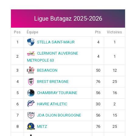
Ligue Butagaz 2025-2026
Pos
Équipe
Pts
Victoires
STELLA SAINT-MAUR
1
4
1
CLERMONT AUVERGNE
2
4
1
METROPOLE 63
BESANCON
3
50
12
BREST BRETAGNE
4
76
25
CHAMBRAY TOURAINE
5
56
16
HAVRE ATHLETIC
6
30
2
JDA DIJON BOURGOGNE
7
56
15
METZ
8
76
25