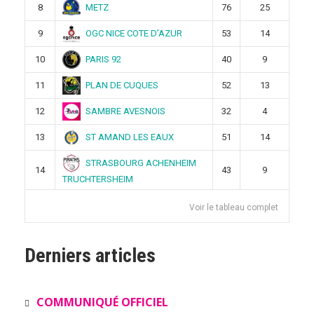
METZ
8
76
25
OGC NICE COTE D’AZUR
9
53
14
PARIS 92
10
40
9
PLAN DE CUQUES
11
52
13
SAMBRE AVESNOIS
12
32
4
ST AMAND LES EAUX
13
51
14
STRASBOURG ACHENHEIM
14
43
9
TRUCHTERSHEIM
Voir le tableau complet
Derniers articles
COMMUNIQUÉ OFFICIEL