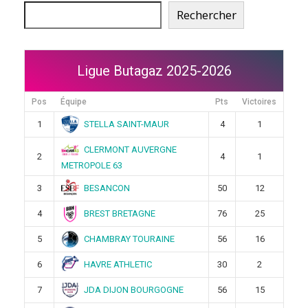
Rechercher
Ligue Butagaz 2025-2026
Pos
Équipe
Pts
Victoires
STELLA SAINT-MAUR
1
4
1
CLERMONT AUVERGNE
2
4
1
METROPOLE 63
BESANCON
3
50
12
BREST BRETAGNE
4
76
25
CHAMBRAY TOURAINE
5
56
16
HAVRE ATHLETIC
6
30
2
JDA DIJON BOURGOGNE
7
56
15