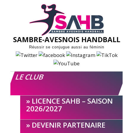
Skip
to
content
SAMBRE-AVESNOIS HANDBALL
Réussir se conjugue aussi au féminin
LE CLUB
LICENCE SAHB – SAISON
2026/2027
DEVENIR PARTENAIRE