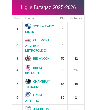
Ligue Butagaz 2025-2026
Pos
Équipe
Pts
Victoires
STELLA SAINT-
1
4
1
MAUR
CLERMONT
2
4
1
AUVERGNE
METROPOLE 63
BESANCON
3
50
12
BREST
4
76
25
BRETAGNE
CHAMBRAY
5
56
16
TOURAINE
HAVRE
6
30
2
ATHLETIC
JDA DIJON