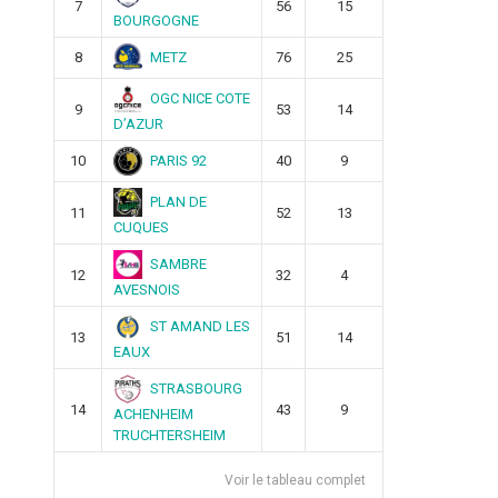
7
56
15
BOURGOGNE
METZ
8
76
25
OGC NICE COTE
9
53
14
D’AZUR
PARIS 92
10
40
9
PLAN DE
11
52
13
CUQUES
SAMBRE
12
32
4
AVESNOIS
ST AMAND LES
13
51
14
EAUX
STRASBOURG
14
43
9
ACHENHEIM
TRUCHTERSHEIM
Voir le tableau complet