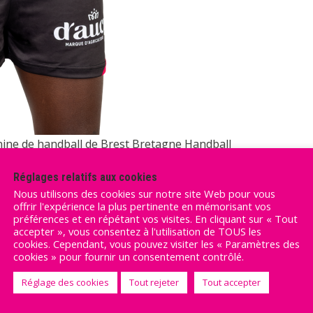
nine de handball de Brest Bretagne Handball
nine de handball de Brest Bretagne Handball
Réglages relatifs aux cookies
Nous utilisons des cookies sur notre site Web pour vous
offrir l'expérience la plus pertinente en mémorisant vos
préférences et en répétant vos visites. En cliquant sur « Tout
accepter », vous consentez à l'utilisation de TOUS les
cookies. Cependant, vous pouvez visiter les « Paramètres des
cookies » pour fournir un consentement contrôlé.
Réglage des cookies
Tout rejeter
Tout accepter