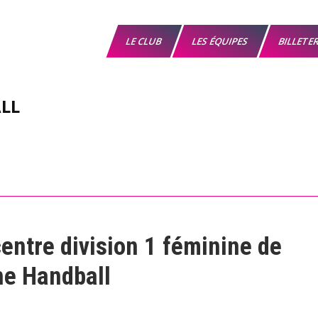
LE CLUB
LES ÉQUIPES
BILLETE
LL
ntre division 1 féminine de
ne Handball