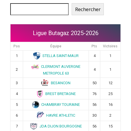
Rechercher
Ligue Butagaz 2025-2026
Pos
Équipe
Pts
Victoires
STELLA SAINT-MAUR
1
4
1
CLERMONT AUVERGNE
2
4
1
METROPOLE 63
BESANCON
3
50
12
BREST BRETAGNE
4
76
25
CHAMBRAY TOURAINE
5
56
16
HAVRE ATHLETIC
6
30
2
JDA DIJON BOURGOGNE
7
56
15