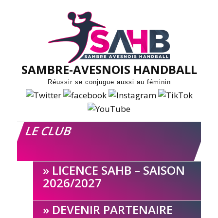
Skip
to
content
SAMBRE-AVESNOIS HANDBALL
Réussir se conjugue aussi au féminin
LE CLUB
LICENCE SAHB – SAISON
2026/2027
DEVENIR PARTENAIRE