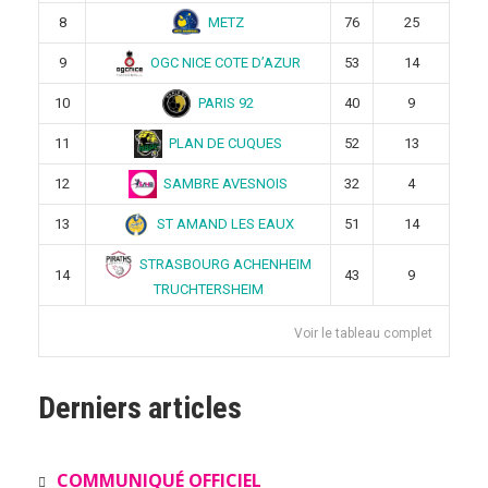
METZ
8
76
25
OGC NICE COTE D’AZUR
9
53
14
PARIS 92
10
40
9
PLAN DE CUQUES
11
52
13
SAMBRE AVESNOIS
12
32
4
ST AMAND LES EAUX
13
51
14
STRASBOURG ACHENHEIM
14
43
9
TRUCHTERSHEIM
Voir le tableau complet
Derniers articles
COMMUNIQUÉ OFFICIEL