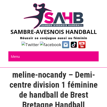
Skip
to
content
SAMBRE-AVESNOIS HANDBALL
Réussir se conjugue aussi au féminin
Menu
meline-nocandy – Demi-
centre division 1 féminine
de handball de Brest
Bretagne Handball