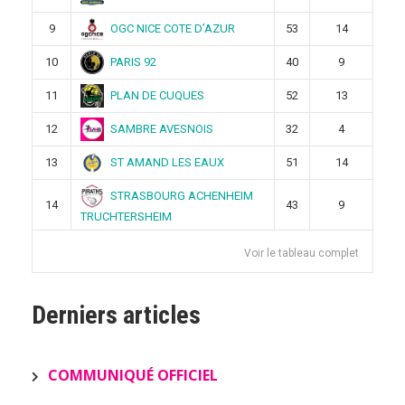
OGC NICE COTE D’AZUR
9
53
14
PARIS 92
10
40
9
PLAN DE CUQUES
11
52
13
SAMBRE AVESNOIS
12
32
4
ST AMAND LES EAUX
13
51
14
STRASBOURG ACHENHEIM
14
43
9
TRUCHTERSHEIM
Voir le tableau complet
Derniers articles
COMMUNIQUÉ OFFICIEL