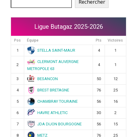
Rechercher
Ligue Butagaz 2025-2026
Pos
Équipe
Pts
Victoires
STELLA SAINT-MAUR
1
4
1
CLERMONT AUVERGNE
2
4
1
METROPOLE 63
BESANCON
3
50
12
BREST BRETAGNE
4
76
25
CHAMBRAY TOURAINE
5
56
16
HAVRE ATHLETIC
6
30
2
JDA DIJON BOURGOGNE
7
56
15
METZ
8
76
25