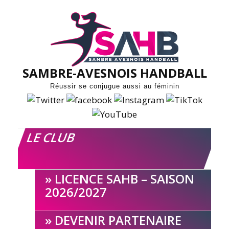
Skip
to
content
SAMBRE-AVESNOIS HANDBALL
Réussir se conjugue aussi au féminin
LE CLUB
LICENCE SAHB – SAISON
2026/2027
DEVENIR PARTENAIRE