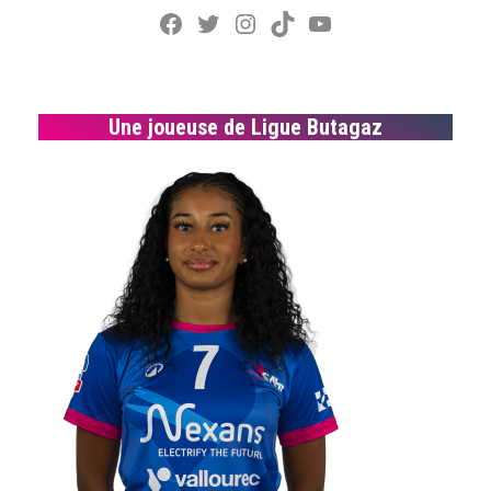
Facebook
Twitter
Instagram
TikTok
YouTube
Une joueuse de Ligue Butagaz