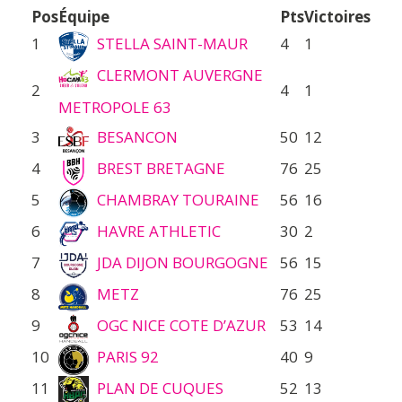
Pos
Équipe
Pts
Victoires
1
STELLA SAINT-MAUR
4
1
CLERMONT AUVERGNE
2
4
1
METROPOLE 63
3
BESANCON
50
12
4
BREST BRETAGNE
76
25
5
CHAMBRAY TOURAINE
56
16
6
HAVRE ATHLETIC
30
2
7
JDA DIJON BOURGOGNE
56
15
8
METZ
76
25
9
OGC NICE COTE D’AZUR
53
14
10
PARIS 92
40
9
11
PLAN DE CUQUES
52
13