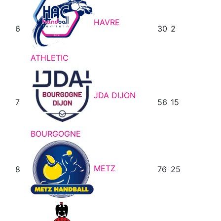
HAVRE
6
30
2
ATHLETIC
JDA DIJON
7
56
15
BOURGOGNE
METZ
8
76
25