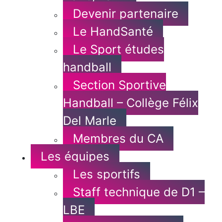
Devenir partenaire
Le HandSanté
Le Sport études
handball
Section Sportive
Handball – Collège Félix
Del Marle
Membres du CA
Les équipes
Les sportifs
Staff technique de D1 –
LBE