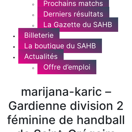
Prochains matchs
Derniers résultats
La Gazette du SAHB
Billeterie
La boutique du SAHB
Actualités
Offre d’emploi
marijana-karic –
Gardienne division 2
féminine de handball