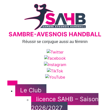
Skip
to
content
SAMBRE-AVESNOIS HANDBALL
Réussir se conjugue aussi au féminin
Menu
Le Club
licence SAHB – Saison
2026/2027