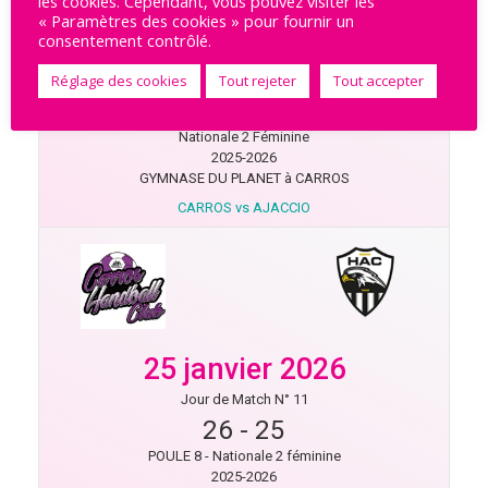
les cookies. Cependant, vous pouvez visiter les
« Paramètres des cookies » pour fournir un
consentement contrôlé.
25 janvier 2026
Réglage des cookies
Tout rejeter
Tout accepter
Jour de Match N° 11
26
-
25
Nationale 2 Féminine
2025-2026
GYMNASE DU PLANET à CARROS
CARROS vs AJACCIO
25 janvier 2026
Jour de Match N° 11
26
-
25
POULE 8 - Nationale 2 féminine
2025-2026