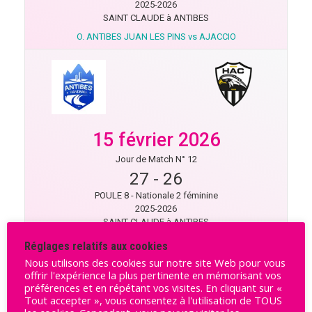
2025-2026
SAINT CLAUDE à ANTIBES
O. ANTIBES JUAN LES PINS vs AJACCIO
15 février 2026
Jour de Match N° 12
27
-
26
POULE 8 - Nationale 2 féminine
2025-2026
SAINT CLAUDE à ANTIBES
O. ANTIBES JUAN LES PINS vs AJACCIO
Réglages relatifs aux cookies
Nous utilisons des cookies sur notre site Web pour vous
offrir l'expérience la plus pertinente en mémorisant vos
préférences et en répétant vos visites. En cliquant sur «
Tout accepter », vous consentez à l'utilisation de TOUS