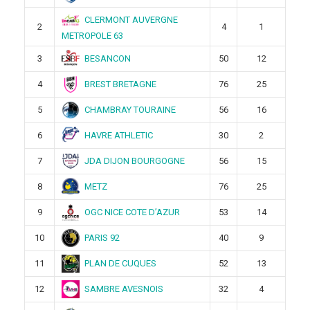
CLERMONT AUVERGNE
2
4
1
METROPOLE 63
BESANCON
3
50
12
BREST BRETAGNE
4
76
25
CHAMBRAY TOURAINE
5
56
16
HAVRE ATHLETIC
6
30
2
JDA DIJON BOURGOGNE
7
56
15
METZ
8
76
25
OGC NICE COTE D’AZUR
9
53
14
PARIS 92
10
40
9
PLAN DE CUQUES
11
52
13
SAMBRE AVESNOIS
12
32
4