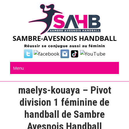
Skip
to
content
SAMBRE-AVESNOIS HANDBALL
Réussir se conjugue aussi au féminin
Menu
maelys-kouaya – Pivot
division 1 féminine de
handball de Sambre
Avesnois Handball