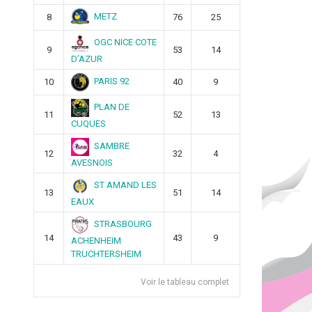
METZ
8
76
25
OGC NICE COTE
9
53
14
D’AZUR
PARIS 92
10
40
9
PLAN DE
11
52
13
CUQUES
SAMBRE
12
32
4
AVESNOIS
ST AMAND LES
13
51
14
EAUX
STRASBOURG
14
43
9
ACHENHEIM
TRUCHTERSHEIM
Voir le tableau complet