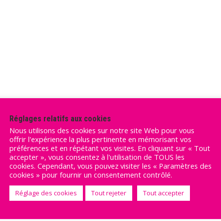
Réglages relatifs aux cookies
Nous utilisons des cookies sur notre site Web pour vous
offrir l'expérience la plus pertinente en mémorisant vos
préférences et en répétant vos visites. En cliquant sur « Tout
accepter », vous consentez à l'utilisation de TOUS les
cookies. Cependant, vous pouvez visiter les « Paramètres des
cookies » pour fournir un consentement contrôlé.
Réglage des cookies
Tout rejeter
Tout accepter