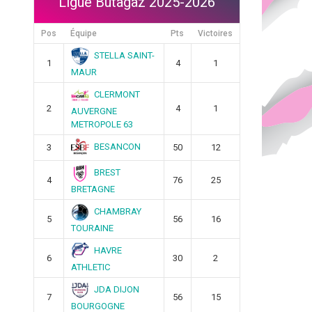
Ligue Butagaz 2025-2026
Pos
Équipe
Pts
Victoires
STELLA SAINT-
1
4
1
MAUR
CLERMONT
2
4
1
AUVERGNE
METROPOLE 63
BESANCON
3
50
12
BREST
4
76
25
BRETAGNE
CHAMBRAY
5
56
16
TOURAINE
HAVRE
6
30
2
ATHLETIC
JDA DIJON
7
56
15
BOURGOGNE