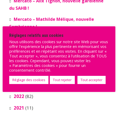
Mercato – Alix Tignon, nouvelle gardienne
du SAHB !
Mercato – Mathilde Mélique, nouvelle
Sambrienne !
Réglages relatifs aux cookies
Nous utilisons des cookies sur notre site Web pour vous
Archives
offrir l'expérience la plus pertinente en mémorisant vos
préférences et en répétant vos visites. En cliquant sur «
Tout accepter », vous consentez à l'utilisation de TOUS
les cookies. Cependant, vous pouvez visiter les
2025
(8)
« Paramètres des cookies » pour fournir un
consentement contrôlé.
2024
(34)
Réglage des cookies
Tout rejeter
Tout accepter
2023
(56)
2022
(82)
2021
(11)