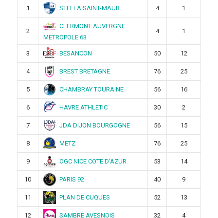
STELLA SAINT-MAUR
1
4
1
CLERMONT AUVERGNE
2
4
1
METROPOLE 63
BESANCON
3
50
12
BREST BRETAGNE
4
76
25
CHAMBRAY TOURAINE
5
56
16
HAVRE ATHLETIC
6
30
2
JDA DIJON BOURGOGNE
7
56
15
METZ
8
76
25
OGC NICE COTE D’AZUR
9
53
14
PARIS 92
10
40
9
PLAN DE CUQUES
11
52
13
SAMBRE AVESNOIS
12
32
4