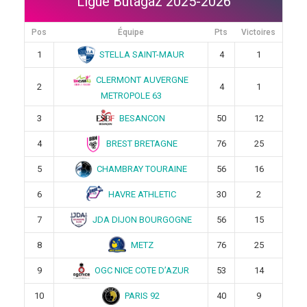
Ligue Butagaz 2025-2026
Pos
Équipe
Pts
Victoires
STELLA SAINT-MAUR
1
4
1
CLERMONT AUVERGNE
2
4
1
METROPOLE 63
BESANCON
3
50
12
BREST BRETAGNE
4
76
25
CHAMBRAY TOURAINE
5
56
16
HAVRE ATHLETIC
6
30
2
JDA DIJON BOURGOGNE
7
56
15
METZ
8
76
25
OGC NICE COTE D’AZUR
9
53
14
PARIS 92
10
40
9