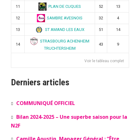
PLAN DE CUQUES
11
52
13
SAMBRE AVESNOIS
12
32
4
ST AMAND LES EAUX
13
51
14
STRASBOURG ACHENHEIM
14
43
9
TRUCHTERSHEIM
Voir le tableau complet
Derniers articles
COMMUNIQUÉ OFFICIEL
Bilan 2024-2025 – Une superbe saison pour la
N2F
Camille Aoustin, Manager Général : “Être