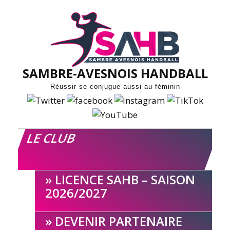
Skip
to
content
SAMBRE-AVESNOIS HANDBALL
Réussir se conjugue aussi au féminin
LE CLUB
LICENCE SAHB – SAISON
2026/2027
DEVENIR PARTENAIRE