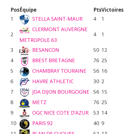
Pos
Équipe
Pts
Victoires
1
STELLA SAINT-MAUR
4
1
CLERMONT AUVERGNE
2
4
1
METROPOLE 63
3
BESANCON
50
12
4
BREST BRETAGNE
76
25
5
CHAMBRAY TOURAINE
56
16
6
HAVRE ATHLETIC
30
2
7
JDA DIJON BOURGOGNE
56
15
8
METZ
76
25
9
OGC NICE COTE D’AZUR
53
14
10
PARIS 92
40
9
11
PLAN DE CUQUES
52
13