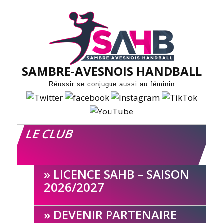
Skip
to
content
SAMBRE-AVESNOIS HANDBALL
Réussir se conjugue aussi au féminin
LE CLUB
LICENCE SAHB – SAISON
2026/2027
DEVENIR PARTENAIRE