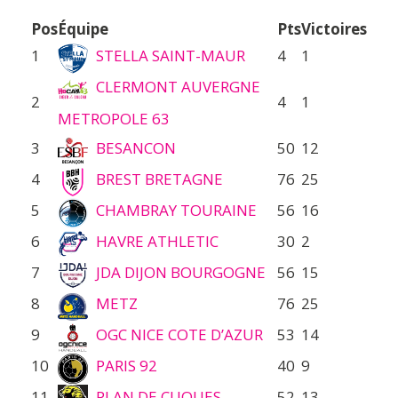
Pos
Équipe
Pts
Victoires
1
STELLA SAINT-MAUR
4
1
CLERMONT AUVERGNE
2
4
1
METROPOLE 63
3
BESANCON
50
12
4
BREST BRETAGNE
76
25
5
CHAMBRAY TOURAINE
56
16
6
HAVRE ATHLETIC
30
2
7
JDA DIJON BOURGOGNE
56
15
8
METZ
76
25
9
OGC NICE COTE D’AZUR
53
14
10
PARIS 92
40
9
11
PLAN DE CUQUES
52
13