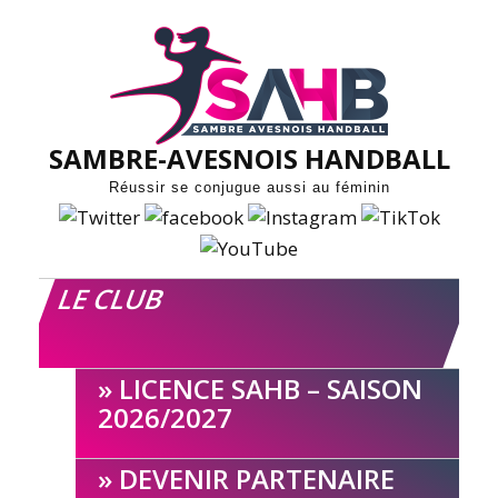
Skip
to
content
SAMBRE-AVESNOIS HANDBALL
Réussir se conjugue aussi au féminin
LE CLUB
LICENCE SAHB – SAISON
2026/2027
DEVENIR PARTENAIRE