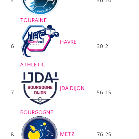
5
56
16
TOURAINE
HAVRE
6
30
2
ATHLETIC
JDA DIJON
7
56
15
BOURGOGNE
METZ
8
76
25