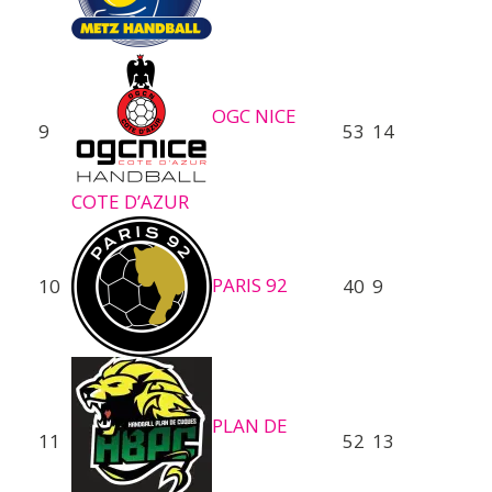
OGC NICE
9
53
14
COTE D’AZUR
PARIS 92
10
40
9
PLAN DE
11
52
13