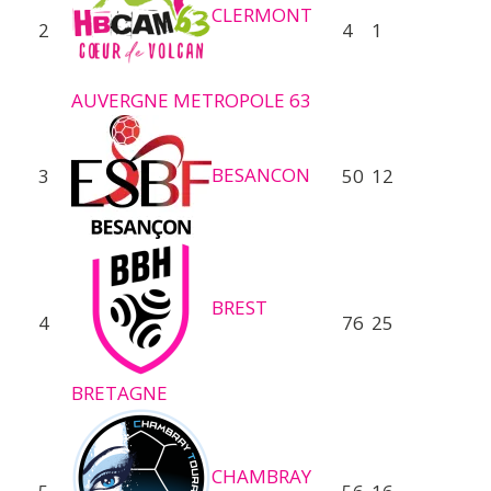
CLERMONT
2
4
1
AUVERGNE METROPOLE 63
BESANCON
3
50
12
BREST
4
76
25
BRETAGNE
CHAMBRAY