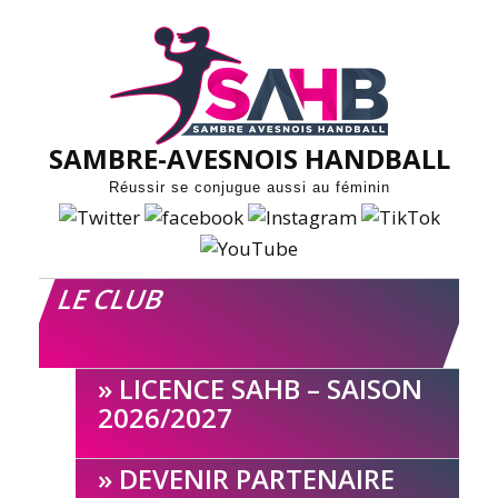
Skip
to
content
SAMBRE-AVESNOIS HANDBALL
Réussir se conjugue aussi au féminin
LE CLUB
LICENCE SAHB – SAISON
2026/2027
DEVENIR PARTENAIRE