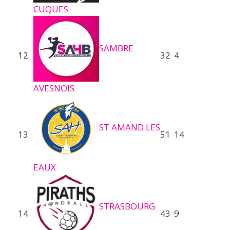
CUQUES
SAMBRE
12
32
4
AVESNOIS
ST AMAND LES
13
51
14
EAUX
STRASBOURG
14
43
9