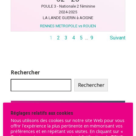
POULE 3 - Nationale 2 féminine
2024-2025
LA LANDE GUERIN à ACIGNE
RENNES METROPOLE vs ROUEN
1
2
3
4
5
…
9
Suivant
Rechercher
Rechercher
Ligue Butagaz 2025-2026
Réglages relatifs aux cookies
Nous utilisons des cookies sur notre site Web pour vous
Pos
Équipe
Pts
Victoires
offrir l'expérience la plus pertinente en mémorisant vos
préférences et en répétant vos visites. En cliquant sur «
STELLA SAINT-MAUR
1
4
1