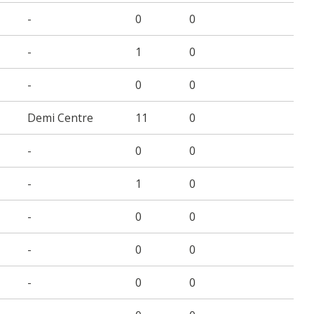
-
0
0
-
1
0
-
0
0
Demi Centre
11
0
-
0
0
-
1
0
-
0
0
-
0
0
-
0
0