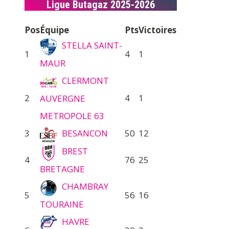
Ligue Butagaz 2025-2026
Pos
Équipe
Pts
Victoires
STELLA SAINT-
1
4
1
MAUR
CLERMONT
2
4
1
AUVERGNE
METROPOLE 63
3
BESANCON
50
12
BREST
4
76
25
BRETAGNE
CHAMBRAY
5
56
16
TOURAINE
HAVRE