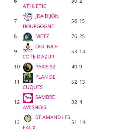
6
30
2
ATHLETIC
JDA DIJON
7
56
15
BOURGOGNE
8
METZ
76
25
OGC NICE
9
53
14
COTE D’AZUR
10
PARIS 92
40
9
PLAN DE
11
52
13
CUQUES
SAMBRE
12
32
4
AVESNOIS
ST AMAND LES
13
51
14
EAUX