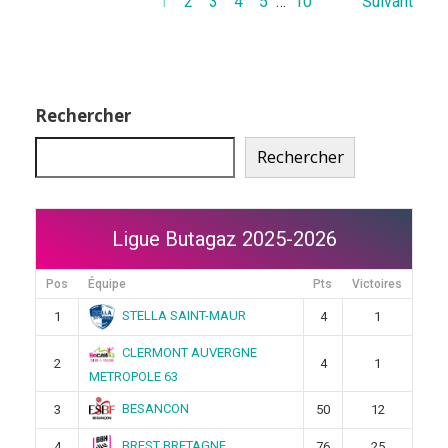
1
2
3
4
5
…
10
Suivant
Rechercher
Rechercher
Ligue Butagaz 2025-2026
Pos
Équipe
Pts
Victoires
STELLA SAINT-MAUR
1
4
1
CLERMONT AUVERGNE
2
4
1
METROPOLE 63
BESANCON
3
50
12
BREST BRETAGNE
4
76
25