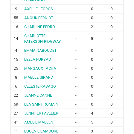
9
AXELLE LEGROS
-
0
0
55
ANOUK FERNIOT
-
0
0
16
CHARLINE PEDRO
-
2
0
CHARLOTTE
14
-
8
0
PATERSON-RIDGWAY
4
EMMA NABOUDET
-
0
0
15
LEELA PURSAD
-
0
0
25
MARGAUX TACITA
-
0
0
8
MAELLE GIRARD
-
0
0
6
CELESTE RABAGO
-
0
0
22
JEANNE CANNET
-
0
0
69
LEA SAINT ROMAIN
-
0
0
27
JENNIFER FAVELIER
-
4
0
41
AMELIE MALLEN
-
5
0
11
EUGENIE LAMOURE
-
3
0