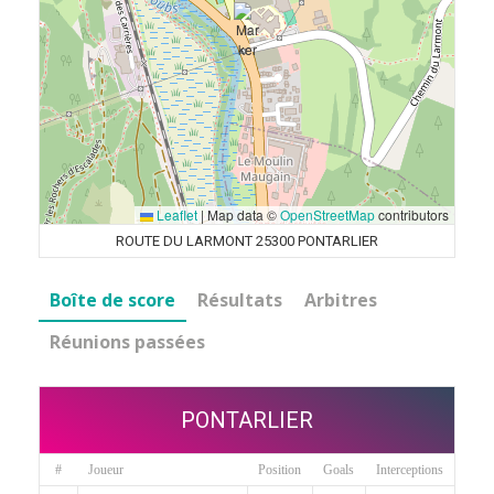
Leaflet
|
Map data ©
OpenStreetMap
contributors
ROUTE DU LARMONT 25300 PONTARLIER
Boîte de score
Résultats
Arbitres
Réunions passées
PONTARLIER
#
Joueur
Position
Goals
Interceptions