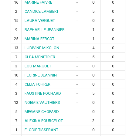
16
MARINE FAIVRE
-
0
0
2
CANDICE LAMBERT
-
5
0
15
LAURA VERGUET
-
0
0
9
RAPHAELLE JEANNIER
-
1
0
25
MARINA FERCOT
-
1
0
13
LUDIVINE MIKOLON
-
4
0
7
CLEA MENETRIER
-
5
0
3
LOU MARGUET
-
0
0
10
FLORINE JEANNIN
-
0
0
4
CELIA FOHRER
-
0
0
3
FAUSTINE POCHARD
-
5
0
12
NOEMIE VAUTHIERS
-
0
0
5
MEGANE CHOPARD
-
0
0
7
ALEXINA POURCELOT
-
2
0
1
ELODIE TISSERANT
-
0
0