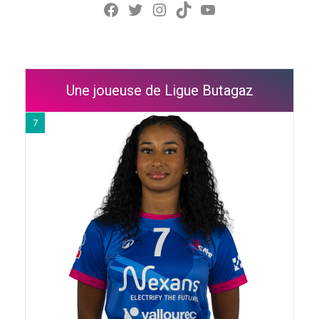
Facebook
Twitter
Instagram
TikTok
YouTube
Une joueuse de Ligue Butagaz
7