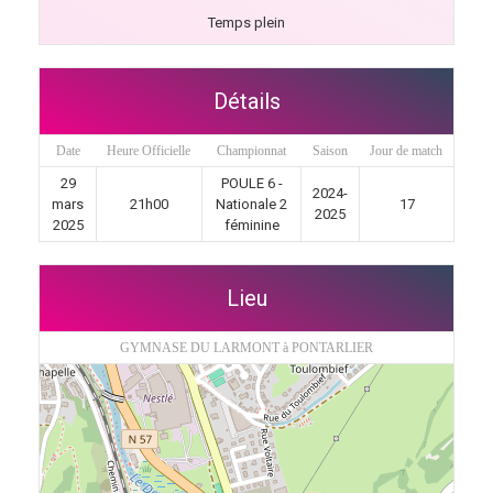
Temps plein
Détails
Date
Heure Officielle
Championnat
Saison
Jour de match
29
POULE 6 -
2024-
mars
21h00
Nationale 2
17
2025
2025
féminine
Lieu
GYMNASE DU LARMONT à PONTARLIER