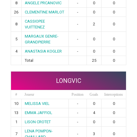
8
ANGELE PRCANOVIC
-
0
0
26
CLEMENTINE MARLOT
-
0
0
CASSIOPEE
8
-
2
0
VUITTENEZ
MARGAUX GENRE-
5
-
0
0
GRANDPIERRE
4
ANASTASIA KOGLER
-
0
0
Total
25
0
LONGVIC
#
Joueur
Position
Goals
Interceptions
10
MELISSA VIEL
-
0
0
13
EMMA JAFFIOL
-
4
0
1
LISON CROTET
-
0
0
LENA POMPON-
7
-
3
0
CHAILLARD