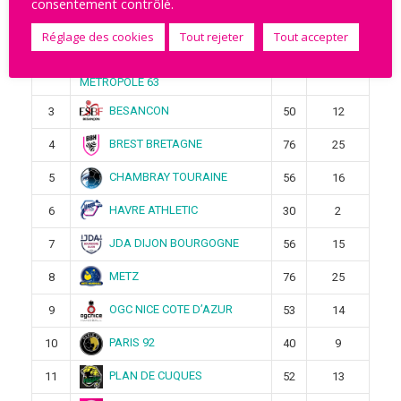
consentement contrôlé.
STELLA SAINT-MAUR
1
4
1
Réglage des cookies
Tout rejeter
Tout accepter
CLERMONT AUVERGNE
2
4
1
METROPOLE 63
BESANCON
3
50
12
BREST BRETAGNE
4
76
25
CHAMBRAY TOURAINE
5
56
16
HAVRE ATHLETIC
6
30
2
JDA DIJON BOURGOGNE
7
56
15
METZ
8
76
25
OGC NICE COTE D’AZUR
9
53
14
PARIS 92
10
40
9
PLAN DE CUQUES
11
52
13